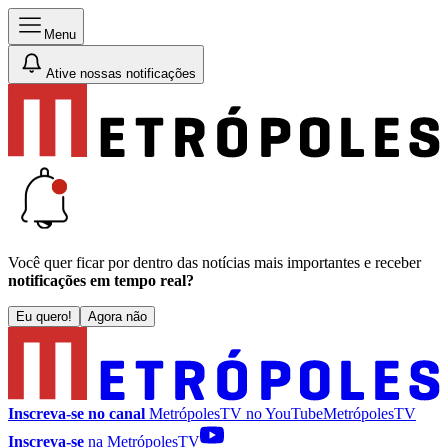
Menu
Ative nossas notificações
Você quer ficar por dentro das notícias mais importantes e receber
notificações em tempo real?
Eu quero!
Agora não
Inscreva-se no canal
MetrópolesTV no
YouTube
MetrópolesTV
Inscreva-se
na MetrópolesTV