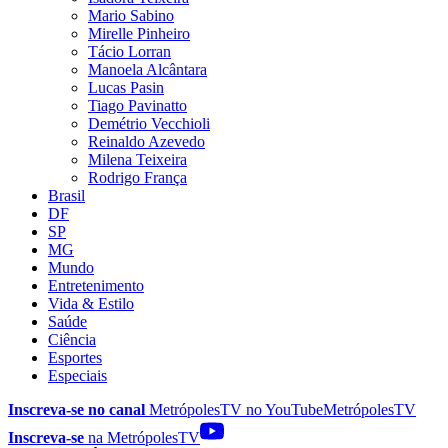
Mario Sabino
Mirelle Pinheiro
Tácio Lorran
Manoela Alcântara
Lucas Pasin
Tiago Pavinatto
Demétrio Vecchioli
Reinaldo Azevedo
Milena Teixeira
Rodrigo França
Brasil
DF
SP
MG
Mundo
Entretenimento
Vida & Estilo
Saúde
Ciência
Esportes
Especiais
Inscreva-se no canal
MetrópolesTV no
YouTube
MetrópolesTV
Inscreva-se
na MetrópolesTV