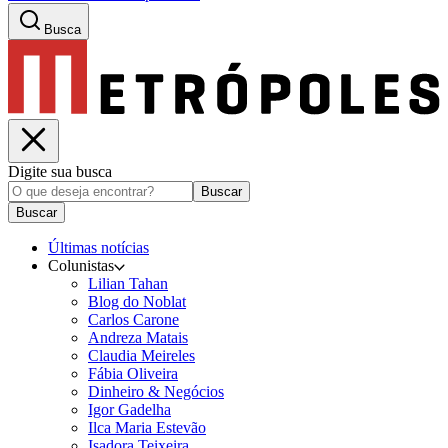
Busca
Digite sua busca
Buscar
Buscar
Últimas notícias
Colunistas
Lilian Tahan
Blog do Noblat
Carlos Carone
Andreza Matais
Claudia Meireles
Fábia Oliveira
Dinheiro & Negócios
Igor Gadelha
Ilca Maria Estevão
Isadora Teixeira