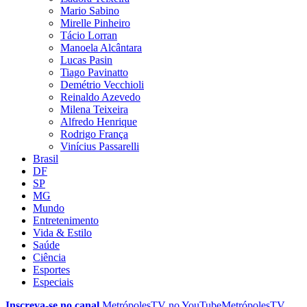
Mario Sabino
Mirelle Pinheiro
Tácio Lorran
Manoela Alcântara
Lucas Pasin
Tiago Pavinatto
Demétrio Vecchioli
Reinaldo Azevedo
Milena Teixeira
Alfredo Henrique
Rodrigo França
Vinícius Passarelli
Brasil
DF
SP
MG
Mundo
Entretenimento
Vida & Estilo
Saúde
Ciência
Esportes
Especiais
Inscreva-se no canal
MetrópolesTV no
YouTube
MetrópolesTV