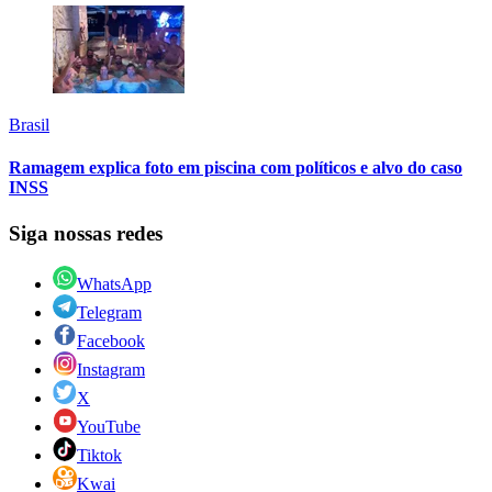
Brasil
Ramagem explica foto em piscina com políticos e alvo do caso
INSS
Siga nossas redes
WhatsApp
Telegram
Facebook
Instagram
X
YouTube
Tiktok
Kwai