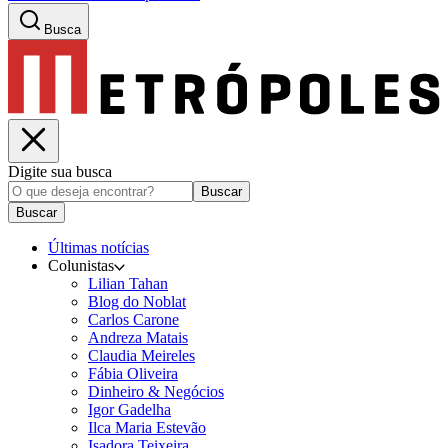
Busca
Digite sua busca
Buscar
Buscar
Últimas notícias
Colunistas
Lilian Tahan
Blog do Noblat
Carlos Carone
Andreza Matais
Claudia Meireles
Fábia Oliveira
Dinheiro & Negócios
Igor Gadelha
Ilca Maria Estevão
Isadora Teixeira