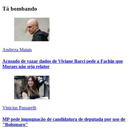
Tá bombando
Andreza Matais
Acusado de vazar dados de Viviane Barci pede a Fachin que
Moraes não seja relator
Vinicius Passarelli
MP pede impugnação de candidatura de deputada por uso de
"Bolsonaro"