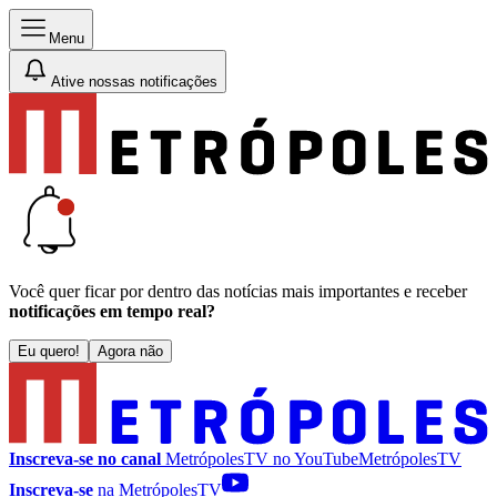
Menu
Ative nossas notificações
Você quer ficar por dentro das notícias mais importantes e receber
notificações em tempo real?
Eu quero!
Agora não
Inscreva-se no canal
MetrópolesTV no
YouTube
MetrópolesTV
Inscreva-se
na MetrópolesTV