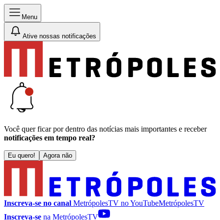
Menu
Ative nossas notificações
Você quer ficar por dentro das notícias mais importantes e receber
notificações em tempo real?
Eu quero!
Agora não
Inscreva-se no canal
MetrópolesTV no
YouTube
MetrópolesTV
Inscreva-se
na MetrópolesTV