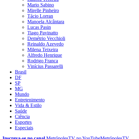
Mario Sabino
Mirelle Pinheiro
Tácio Lorran
Manoela Alcântara
Lucas Pasin
Tiago Pavinatto
Demétrio Vecchioli
Reinaldo Azevedo
Milena Teixeira
Alfredo Henrique
Rodrigo França
Vinícius Passarelli
Brasil
DF
SP
MG
Mundo
Entretenimento
Vida & Estilo
Saúde
Ciência
Esportes
Especiais
Inscreva-se no canal
MetrópolesTV no
YouTube
MetrópolesTV