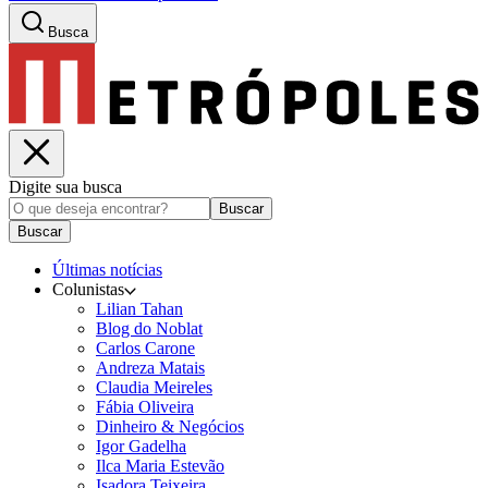
Busca
Digite sua busca
Buscar
Buscar
Últimas notícias
Colunistas
Lilian Tahan
Blog do Noblat
Carlos Carone
Andreza Matais
Claudia Meireles
Fábia Oliveira
Dinheiro & Negócios
Igor Gadelha
Ilca Maria Estevão
Isadora Teixeira