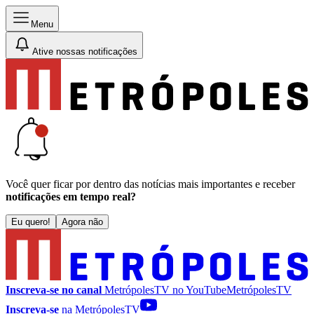
Menu
Ative nossas notificações
Você quer ficar por dentro das notícias mais importantes e receber
notificações em tempo real?
Eu quero!
Agora não
Inscreva-se no canal
MetrópolesTV no
YouTube
MetrópolesTV
Inscreva-se
na MetrópolesTV