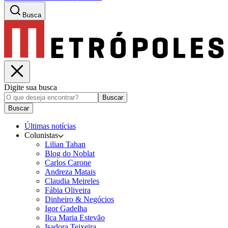
Busca
Digite sua busca
Buscar
Buscar
Últimas notícias
Colunistas
Lilian Tahan
Blog do Noblat
Carlos Carone
Andreza Matais
Claudia Meireles
Fábia Oliveira
Dinheiro & Negócios
Igor Gadelha
Ilca Maria Estevão
Isadora Teixeira