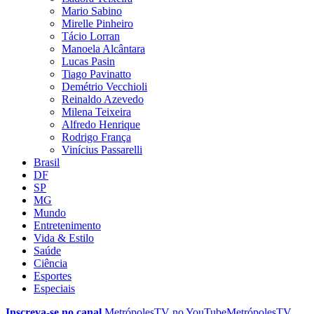
Mario Sabino
Mirelle Pinheiro
Tácio Lorran
Manoela Alcântara
Lucas Pasin
Tiago Pavinatto
Demétrio Vecchioli
Reinaldo Azevedo
Milena Teixeira
Alfredo Henrique
Rodrigo França
Vinícius Passarelli
Brasil
DF
SP
MG
Mundo
Entretenimento
Vida & Estilo
Saúde
Ciência
Esportes
Especiais
Inscreva-se no canal
MetrópolesTV no
YouTube
MetrópolesTV