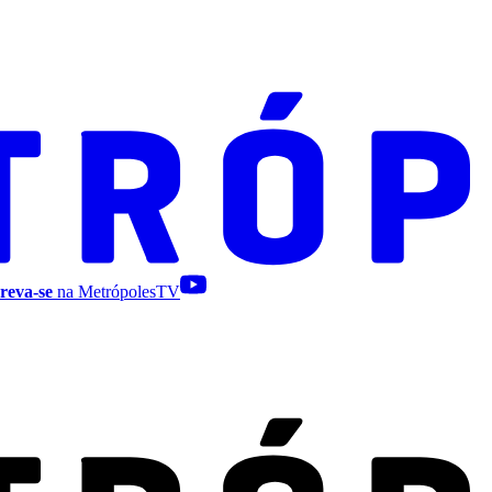
reva-se
na MetrópolesTV