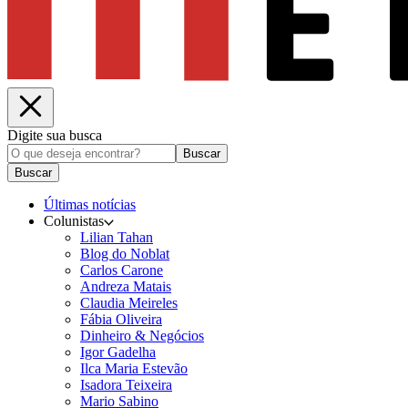
Digite sua busca
Buscar
Buscar
Últimas notícias
Colunistas
Lilian Tahan
Blog do Noblat
Carlos Carone
Andreza Matais
Claudia Meireles
Fábia Oliveira
Dinheiro & Negócios
Igor Gadelha
Ilca Maria Estevão
Isadora Teixeira
Mario Sabino