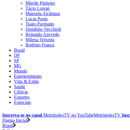
Mirelle Pinheiro
Tácio Lorran
Manoela Alcântara
Lucas Pasin
Tiago Pavinatto
Demétrio Vecchioli
Reinaldo Azevedo
Milena Teixeira
Rodrigo França
Brasil
DF
SP
MG
Mundo
Entretenimento
Vida & Estilo
Saúde
Ciência
Esportes
Especiais
Inscreva-se no canal
MetrópolesTV no
YouTube
MetrópolesTV
Insc
Página Inicial
Brasil