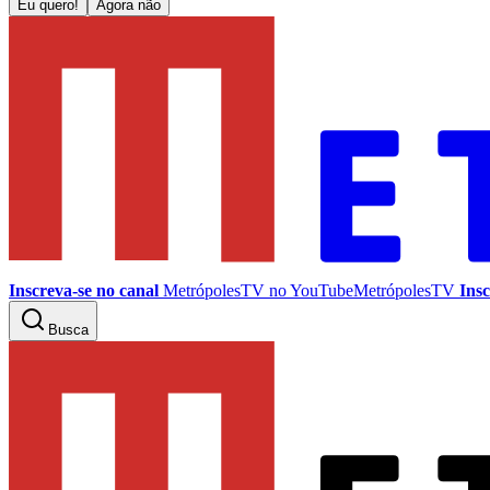
Eu quero!
Agora não
Inscreva-se no canal
MetrópolesTV no
YouTube
MetrópolesTV
Insc
Busca