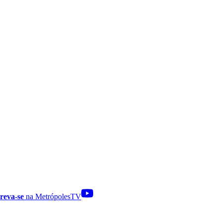
reva-se
na MetrópolesTV