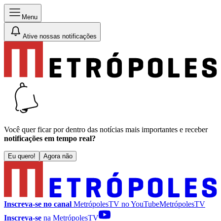
Menu
Ative nossas notificações
Você quer ficar por dentro das notícias mais importantes e receber
notificações em tempo real?
Eu quero!
Agora não
Inscreva-se no canal
MetrópolesTV no
YouTube
MetrópolesTV
Inscreva-se
na MetrópolesTV