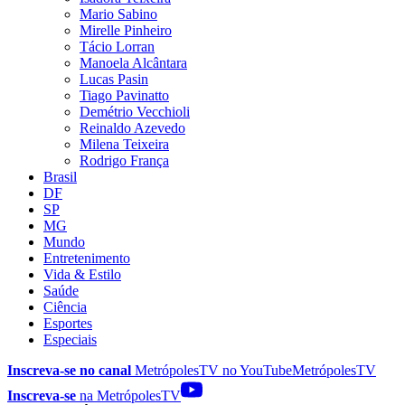
Mario Sabino
Mirelle Pinheiro
Tácio Lorran
Manoela Alcântara
Lucas Pasin
Tiago Pavinatto
Demétrio Vecchioli
Reinaldo Azevedo
Milena Teixeira
Rodrigo França
Brasil
DF
SP
MG
Mundo
Entretenimento
Vida & Estilo
Saúde
Ciência
Esportes
Especiais
Inscreva-se no canal
MetrópolesTV no
YouTube
MetrópolesTV
Inscreva-se
na MetrópolesTV