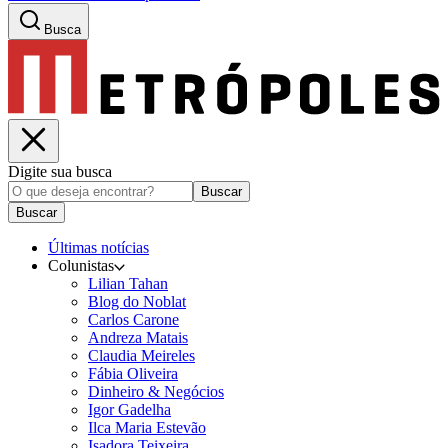
Busca
Digite sua busca
Buscar
Buscar
Últimas notícias
Colunistas
Lilian Tahan
Blog do Noblat
Carlos Carone
Andreza Matais
Claudia Meireles
Fábia Oliveira
Dinheiro & Negócios
Igor Gadelha
Ilca Maria Estevão
Isadora Teixeira