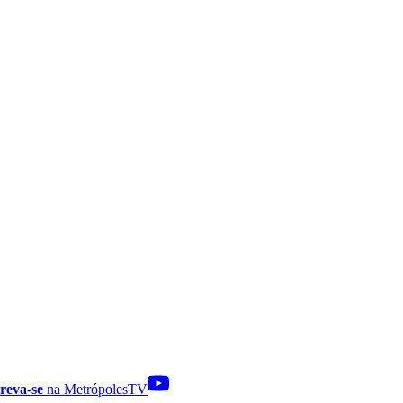
reva-se
na MetrópolesTV