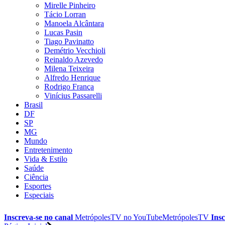
Mirelle Pinheiro
Tácio Lorran
Manoela Alcântara
Lucas Pasin
Tiago Pavinatto
Demétrio Vecchioli
Reinaldo Azevedo
Milena Teixeira
Alfredo Henrique
Rodrigo França
Vinícius Passarelli
Brasil
DF
SP
MG
Mundo
Entretenimento
Vida & Estilo
Saúde
Ciência
Esportes
Especiais
Inscreva-se no canal
MetrópolesTV no
YouTube
MetrópolesTV
Insc