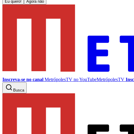
Eu quero!
Agora não
Inscreva-se no canal
MetrópolesTV no
YouTube
MetrópolesTV
Insc
Busca