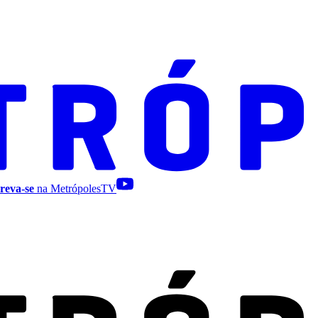
reva-se
na MetrópolesTV