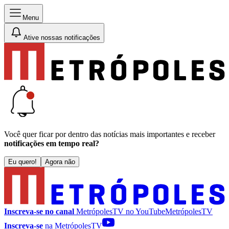
Menu
Ative nossas notificações
Você quer ficar por dentro das notícias mais importantes e receber
notificações em tempo real?
Eu quero!
Agora não
Inscreva-se no canal
MetrópolesTV no
YouTube
MetrópolesTV
Inscreva-se
na MetrópolesTV