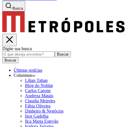
Busca
Digite sua busca
Buscar
Buscar
Últimas notícias
Colunistas
Lilian Tahan
Blog do Noblat
Carlos Carone
Andreza Matais
Claudia Meireles
Fábia Oliveira
Dinheiro & Negócios
Igor Gadelha
Ilca Maria Estevão
Isadora Teixeira