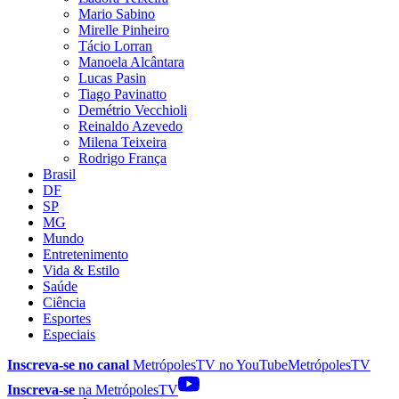
Mario Sabino
Mirelle Pinheiro
Tácio Lorran
Manoela Alcântara
Lucas Pasin
Tiago Pavinatto
Demétrio Vecchioli
Reinaldo Azevedo
Milena Teixeira
Rodrigo França
Brasil
DF
SP
MG
Mundo
Entretenimento
Vida & Estilo
Saúde
Ciência
Esportes
Especiais
Inscreva-se no canal
MetrópolesTV no
YouTube
MetrópolesTV
Inscreva-se
na MetrópolesTV