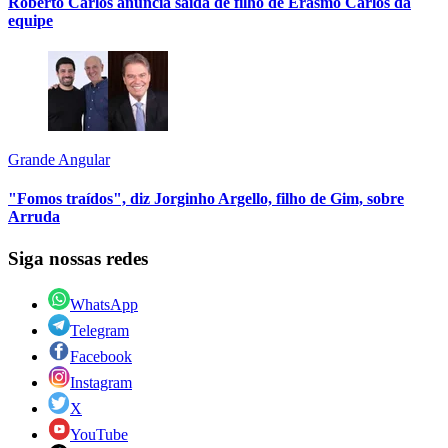
Roberto Carlos anuncia saída de filho de Erasmo Carlos da
equipe
Grande Angular
"Fomos traídos", diz Jorginho Argello, filho de Gim, sobre
Arruda
Siga nossas redes
WhatsApp
Telegram
Facebook
Instagram
X
YouTube