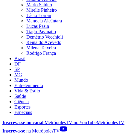
Mario Sabino
Mirelle Pinheiro
Tácio Lorran
Manoela Alcântara
Lucas Pasin
Tiago Pavinatto
Demétrio Vecchioli
Reinaldo Azevedo
Milena Teixeira
Rodrigo França
Brasil
DF
SP
MG
Mundo
Entretenimento
Vida & Estilo
Saúde
Ciência
Esportes
Especiais
Inscreva-se no canal
MetrópolesTV no
YouTube
MetrópolesTV
Inscreva-se
na MetrópolesTV