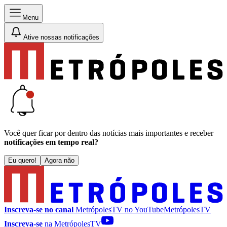
Menu
Ative nossas notificações
Você quer ficar por dentro das notícias mais importantes e receber
notificações em tempo real?
Eu quero!
Agora não
Inscreva-se no canal
MetrópolesTV no
YouTube
MetrópolesTV
Inscreva-se
na MetrópolesTV