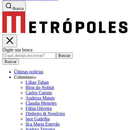
Busca
Digite sua busca
Buscar
Buscar
Últimas notícias
Colunistas
Lilian Tahan
Blog do Noblat
Carlos Carone
Andreza Matais
Claudia Meireles
Fábia Oliveira
Dinheiro & Negócios
Igor Gadelha
Ilca Maria Estevão
Isadora Teixeira