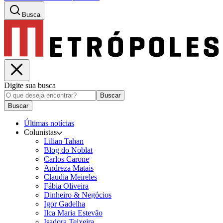
Busca
Digite sua busca
Buscar
Buscar
Últimas notícias
Colunistas
Lilian Tahan
Blog do Noblat
Carlos Carone
Andreza Matais
Claudia Meireles
Fábia Oliveira
Dinheiro & Negócios
Igor Gadelha
Ilca Maria Estevão
Isadora Teixeira