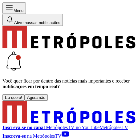
Menu
Ative nossas notificações
Você quer ficar por dentro das notícias mais importantes e receber
notificações em tempo real?
Eu quero!
Agora não
Inscreva-se no canal
MetrópolesTV no
YouTube
MetrópolesTV
Inscreva-se
na MetrópolesTV