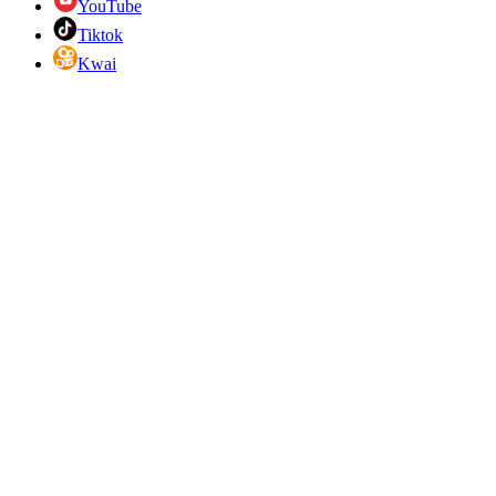
YouTube
Tiktok
Kwai