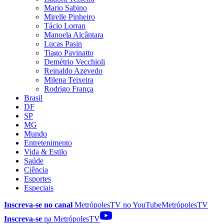
Mario Sabino
Mirelle Pinheiro
Tácio Lorran
Manoela Alcântara
Lucas Pasin
Tiago Pavinatto
Demétrio Vecchioli
Reinaldo Azevedo
Milena Teixeira
Rodrigo França
Brasil
DF
SP
MG
Mundo
Entretenimento
Vida & Estilo
Saúde
Ciência
Esportes
Especiais
Inscreva-se no canal
MetrópolesTV no
YouTube
MetrópolesTV
Inscreva-se
na MetrópolesTV