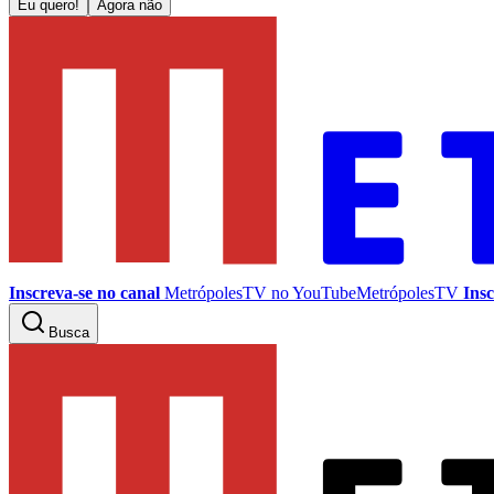
Eu quero!
Agora não
Inscreva-se no canal
MetrópolesTV no
YouTube
MetrópolesTV
Insc
Busca