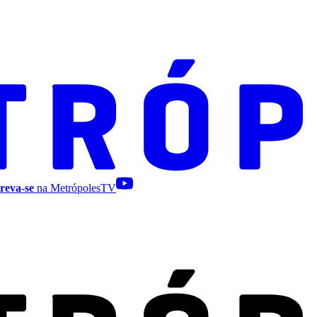
reva-se
na MetrópolesTV