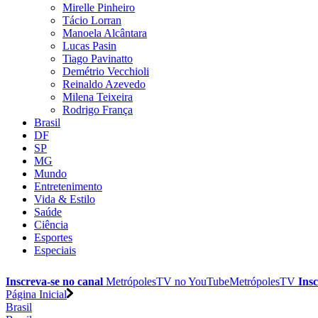
Mirelle Pinheiro
Tácio Lorran
Manoela Alcântara
Lucas Pasin
Tiago Pavinatto
Demétrio Vecchioli
Reinaldo Azevedo
Milena Teixeira
Rodrigo França
Brasil
DF
SP
MG
Mundo
Entretenimento
Vida & Estilo
Saúde
Ciência
Esportes
Especiais
Inscreva-se no canal
MetrópolesTV no
YouTube
MetrópolesTV
Insc
Página Inicial
Brasil