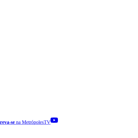
reva-se
na MetrópolesTV