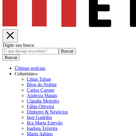
Digite sua busca
Buscar
Buscar
Últimas notícias
Colunistas
Lilian Tahan
Blog do Noblat
Carlos Carone
Andreza Matais
Claudia Meireles
Fábia Oliveira
Dinheiro & Negócios
Igor Gadelha
Ilca Maria Estevão
Isadora Teixeira
Mario Sabino