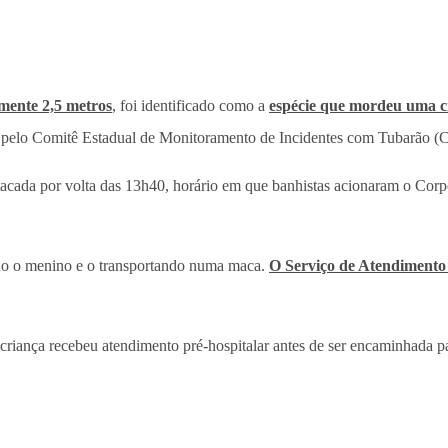
mente 2,5 metros
, foi identificado como a
espécie que mordeu uma c
ta pelo Comitê Estadual de Monitoramento de Incidentes com Tubarão (C
tacada por volta das 13h40, horário em que banhistas acionaram o Cor
ndo o menino e o transportando numa maca.
O Serviço de Atendimento
ança recebeu atendimento pré-hospitalar antes de ser encaminhada par