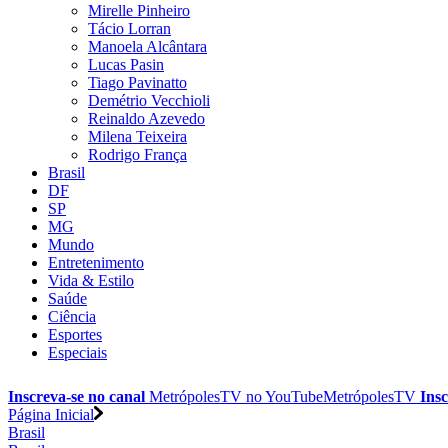
Mirelle Pinheiro
Tácio Lorran
Manoela Alcântara
Lucas Pasin
Tiago Pavinatto
Demétrio Vecchioli
Reinaldo Azevedo
Milena Teixeira
Rodrigo França
Brasil
DF
SP
MG
Mundo
Entretenimento
Vida & Estilo
Saúde
Ciência
Esportes
Especiais
Inscreva-se no canal
MetrópolesTV no
YouTube
MetrópolesTV
Insc
Página Inicial
Brasil