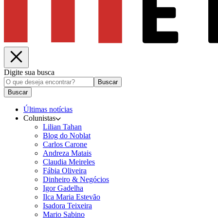
Digite sua busca
Buscar
Buscar
Últimas notícias
Colunistas
Lilian Tahan
Blog do Noblat
Carlos Carone
Andreza Matais
Claudia Meireles
Fábia Oliveira
Dinheiro & Negócios
Igor Gadelha
Ilca Maria Estevão
Isadora Teixeira
Mario Sabino