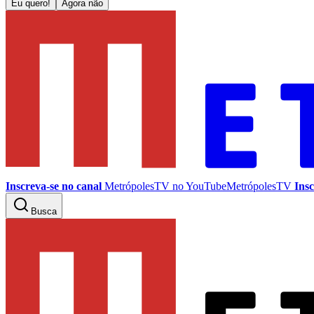
Eu quero!
Agora não
Inscreva-se no canal
MetrópolesTV no
YouTube
MetrópolesTV
Insc
Busca