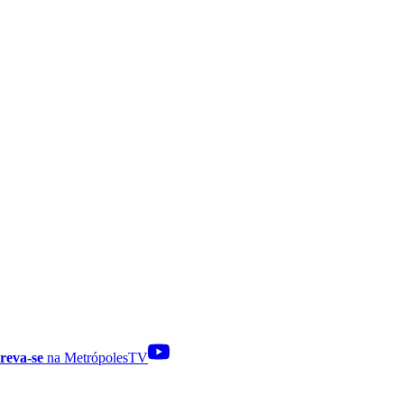
reva-se
na MetrópolesTV