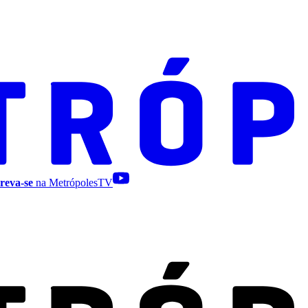
reva-se
na MetrópolesTV