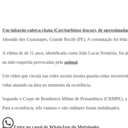
Um tubarão-cabeça-chata (
Carcharhinus leucas
), de aproximada
Jaboatão dos Guararapes, Grande Recife (PE). A constatação foi fei
A vítima de de 11 anos, identificada como João Lucas Nemézio, foi a
na mão esquerda provocadas pelo
animal
.
Um vídeo que circula nas redes sociais mostra guarda-vidas socorre
vidas atuando na área no momento da ocorrência.
Segundo o Corpo de Bombeiros Militar de Pernambuco (CBMPE), a cri
Para a ocorrência, três viaturas e oito militares foram mobilizados.
Entre no canal de WhatsApp
do
Metrópoles