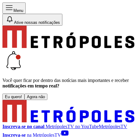
Menu
Ative nossas notificações
Você quer ficar por dentro das notícias mais importantes e receber
notificações em tempo real?
Eu quero!
Agora não
Inscreva-se no canal
MetrópolesTV no
YouTube
MetrópolesTV
Inscreva-se
na MetrópolesTV