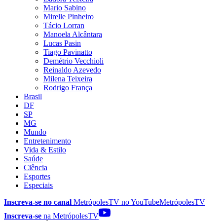
Mario Sabino
Mirelle Pinheiro
Tácio Lorran
Manoela Alcântara
Lucas Pasin
Tiago Pavinatto
Demétrio Vecchioli
Reinaldo Azevedo
Milena Teixeira
Rodrigo França
Brasil
DF
SP
MG
Mundo
Entretenimento
Vida & Estilo
Saúde
Ciência
Esportes
Especiais
Inscreva-se no canal
MetrópolesTV no
YouTube
MetrópolesTV
Inscreva-se
na MetrópolesTV