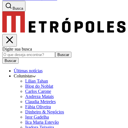
Busca
Digite sua busca
Buscar
Buscar
Últimas notícias
Colunistas
Lilian Tahan
Blog do Noblat
Carlos Carone
Andreza Matais
Claudia Meireles
Fábia Oliveira
Dinheiro & Negócios
Igor Gadelha
Ilca Maria Estevão
Isadora Teixeira