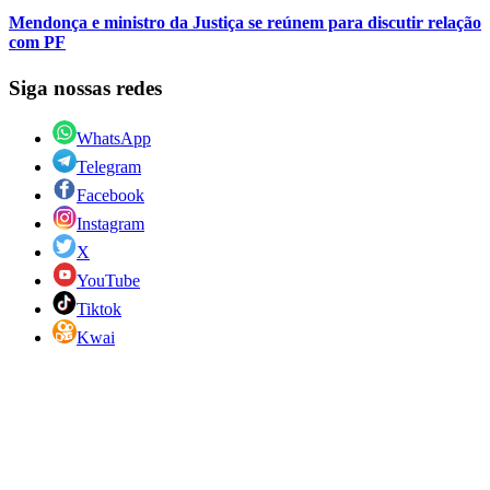
Mendonça e ministro da Justiça se reúnem para discutir relação
com PF
Siga nossas redes
WhatsApp
Telegram
Facebook
Instagram
X
YouTube
Tiktok
Kwai