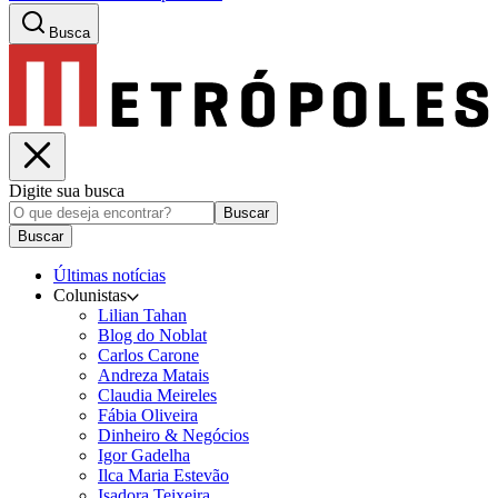
Busca
Digite sua busca
Buscar
Buscar
Últimas notícias
Colunistas
Lilian Tahan
Blog do Noblat
Carlos Carone
Andreza Matais
Claudia Meireles
Fábia Oliveira
Dinheiro & Negócios
Igor Gadelha
Ilca Maria Estevão
Isadora Teixeira