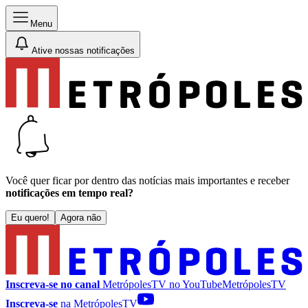
Menu
Ative nossas notificações
Você quer ficar por dentro das notícias mais importantes e receber
notificações em tempo real?
Eu quero!
Agora não
Inscreva-se no canal
MetrópolesTV no
YouTube
MetrópolesTV
Inscreva-se
na MetrópolesTV