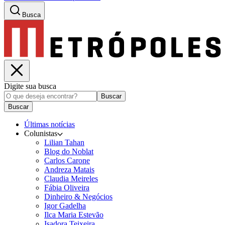
Busca
Digite sua busca
Buscar
Buscar
Últimas notícias
Colunistas
Lilian Tahan
Blog do Noblat
Carlos Carone
Andreza Matais
Claudia Meireles
Fábia Oliveira
Dinheiro & Negócios
Igor Gadelha
Ilca Maria Estevão
Isadora Teixeira