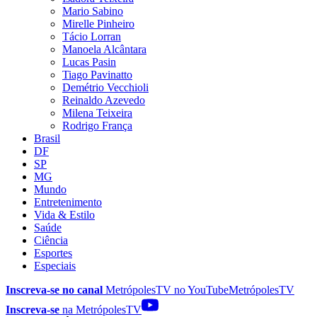
Mario Sabino
Mirelle Pinheiro
Tácio Lorran
Manoela Alcântara
Lucas Pasin
Tiago Pavinatto
Demétrio Vecchioli
Reinaldo Azevedo
Milena Teixeira
Rodrigo França
Brasil
DF
SP
MG
Mundo
Entretenimento
Vida & Estilo
Saúde
Ciência
Esportes
Especiais
Inscreva-se no canal
MetrópolesTV no
YouTube
MetrópolesTV
Inscreva-se
na MetrópolesTV