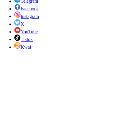
Telegram
Facebook
Instagram
X
YouTube
Tiktok
Kwai