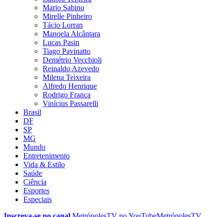
Mario Sabino
Mirelle Pinheiro
Tácio Lorran
Manoela Alcântara
Lucas Pasin
Tiago Pavinatto
Demétrio Vecchioli
Reinaldo Azevedo
Milena Teixeira
Alfredo Henrique
Rodrigo França
Vinícius Passarelli
Brasil
DF
SP
MG
Mundo
Entretenimento
Vida & Estilo
Saúde
Ciência
Esportes
Especiais
Inscreva-se no canal
MetrópolesTV no
YouTube
MetrópolesTV