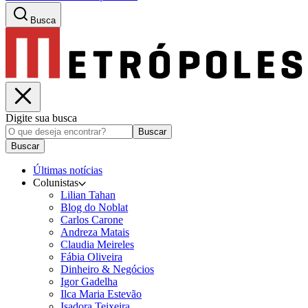
Busca
Digite sua busca
Buscar
Buscar
Últimas notícias
Colunistas
Lilian Tahan
Blog do Noblat
Carlos Carone
Andreza Matais
Claudia Meireles
Fábia Oliveira
Dinheiro & Negócios
Igor Gadelha
Ilca Maria Estevão
Isadora Teixeira