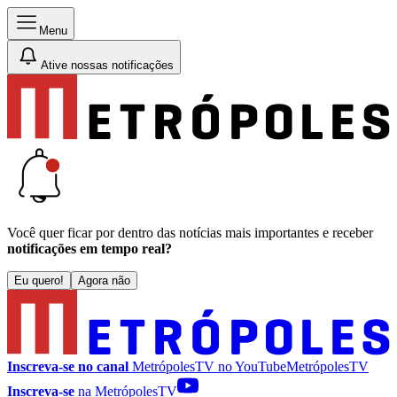
Menu
Ative nossas notificações
Você quer ficar por dentro das notícias mais importantes e receber
notificações em tempo real?
Eu quero!
Agora não
Inscreva-se no canal
MetrópolesTV no
YouTube
MetrópolesTV
Inscreva-se
na MetrópolesTV