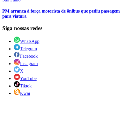
PM arranca à força motorista de ônibus que pediu passagem
para viatura
Siga nossas redes
WhatsApp
Telegram
Facebook
Instagram
X
YouTube
Tiktok
Kwai