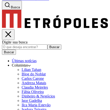
Busca
Digite sua busca
Buscar
Buscar
Últimas notícias
Colunistas
Lilian Tahan
Blog do Noblat
Carlos Carone
Andreza Matais
Claudia Meireles
Fábia Oliveira
Dinheiro & Negócios
Igor Gadelha
Ilca Maria Estevão
Isadora Teixeira