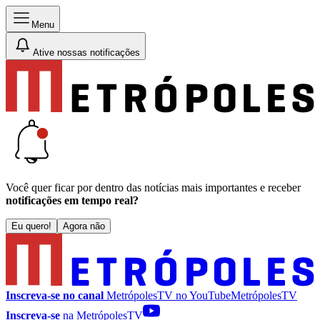
Menu
Ative nossas notificações
Você quer ficar por dentro das notícias mais importantes e receber
notificações em tempo real?
Eu quero!
Agora não
Inscreva-se no canal
MetrópolesTV no
YouTube
MetrópolesTV
Inscreva-se
na MetrópolesTV