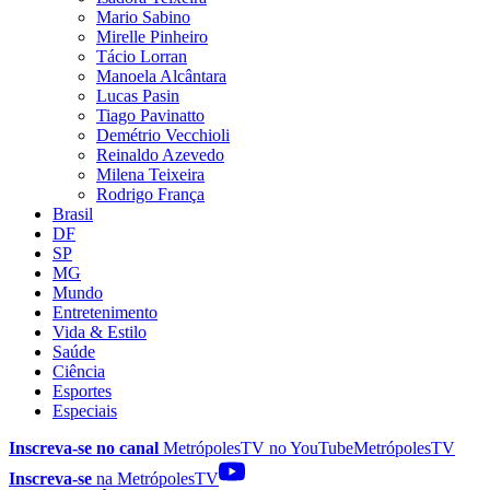
Mario Sabino
Mirelle Pinheiro
Tácio Lorran
Manoela Alcântara
Lucas Pasin
Tiago Pavinatto
Demétrio Vecchioli
Reinaldo Azevedo
Milena Teixeira
Rodrigo França
Brasil
DF
SP
MG
Mundo
Entretenimento
Vida & Estilo
Saúde
Ciência
Esportes
Especiais
Inscreva-se no canal
MetrópolesTV no
YouTube
MetrópolesTV
Inscreva-se
na MetrópolesTV