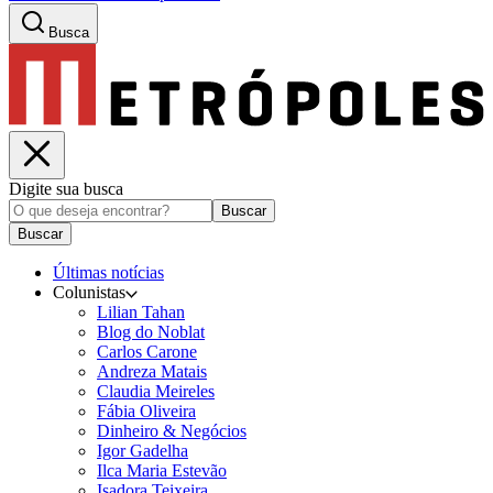
Busca
Digite sua busca
Buscar
Buscar
Últimas notícias
Colunistas
Lilian Tahan
Blog do Noblat
Carlos Carone
Andreza Matais
Claudia Meireles
Fábia Oliveira
Dinheiro & Negócios
Igor Gadelha
Ilca Maria Estevão
Isadora Teixeira