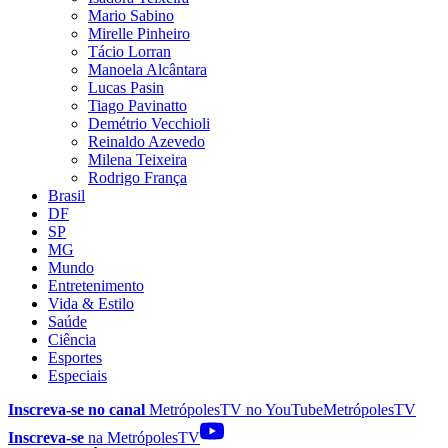
Mario Sabino
Mirelle Pinheiro
Tácio Lorran
Manoela Alcântara
Lucas Pasin
Tiago Pavinatto
Demétrio Vecchioli
Reinaldo Azevedo
Milena Teixeira
Rodrigo França
Brasil
DF
SP
MG
Mundo
Entretenimento
Vida & Estilo
Saúde
Ciência
Esportes
Especiais
Inscreva-se no canal
MetrópolesTV no
YouTube
MetrópolesTV
Inscreva-se
na MetrópolesTV