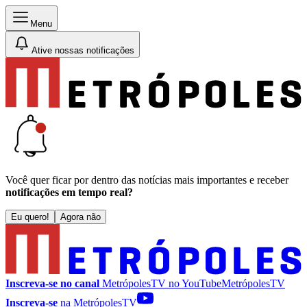
Menu
Ative nossas notificações
Você quer ficar por dentro das notícias mais importantes e receber
notificações em tempo real?
Eu quero!
Agora não
Inscreva-se no canal
MetrópolesTV no
YouTube
MetrópolesTV
Inscreva-se
na MetrópolesTV