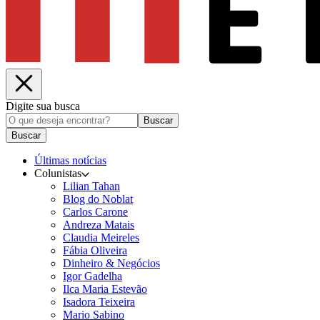
Digite sua busca
Buscar
Buscar
Últimas notícias
Colunistas
Lilian Tahan
Blog do Noblat
Carlos Carone
Andreza Matais
Claudia Meireles
Fábia Oliveira
Dinheiro & Negócios
Igor Gadelha
Ilca Maria Estevão
Isadora Teixeira
Mario Sabino