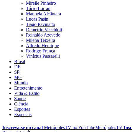
Mirelle Pinheiro
Tácio Lorran
Manoela Alcântara
Lucas Pasin
Tiago Pavinatto
Demétrio Vecchioli
Reinaldo Azevedo
Milena Teixeira
Alfredo Henrique
Rodrigo França
Vinícius Passarelli
Brasil
DF
SP
MG
Mundo
Entretenimento
Vida & Estilo
Saúde
Ciência
Esportes
Especiais
Inscreva-se no canal
MetrópolesTV no
YouTube
MetrópolesTV
Insc