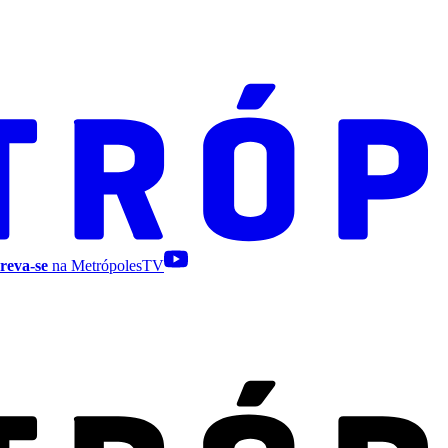
reva-se
na MetrópolesTV