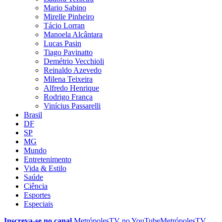
Mario Sabino
Mirelle Pinheiro
Tácio Lorran
Manoela Alcântara
Lucas Pasin
Tiago Pavinatto
Demétrio Vecchioli
Reinaldo Azevedo
Milena Teixeira
Alfredo Henrique
Rodrigo França
Vinícius Passarelli
Brasil
DF
SP
MG
Mundo
Entretenimento
Vida & Estilo
Saúde
Ciência
Esportes
Especiais
Inscreva-se no canal
MetrópolesTV no
YouTube
MetrópolesTV