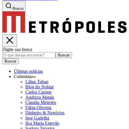
Busca
Digite sua busca
Buscar
Buscar
Últimas notícias
Colunistas
Lilian Tahan
Blog do Noblat
Carlos Carone
Andreza Matais
Claudia Meireles
Fábia Oliveira
Dinheiro & Negócios
Igor Gadelha
Ilca Maria Estevão
Isadora Teixeira