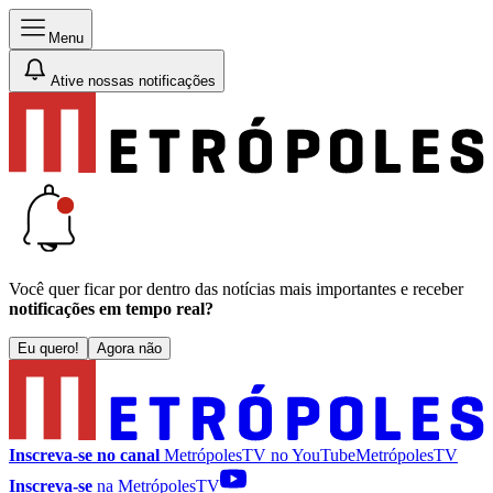
Menu
Ative nossas notificações
Você quer ficar por dentro das notícias mais importantes e receber
notificações em tempo real?
Eu quero!
Agora não
Inscreva-se no canal
MetrópolesTV no
YouTube
MetrópolesTV
Inscreva-se
na MetrópolesTV