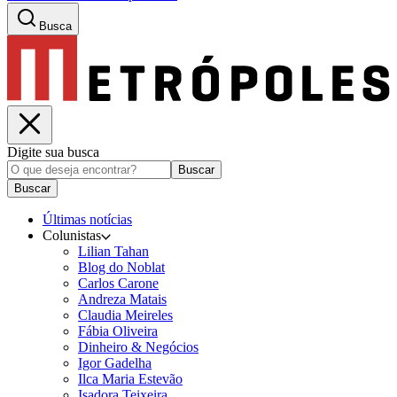
Busca
Digite sua busca
Buscar
Buscar
Últimas notícias
Colunistas
Lilian Tahan
Blog do Noblat
Carlos Carone
Andreza Matais
Claudia Meireles
Fábia Oliveira
Dinheiro & Negócios
Igor Gadelha
Ilca Maria Estevão
Isadora Teixeira