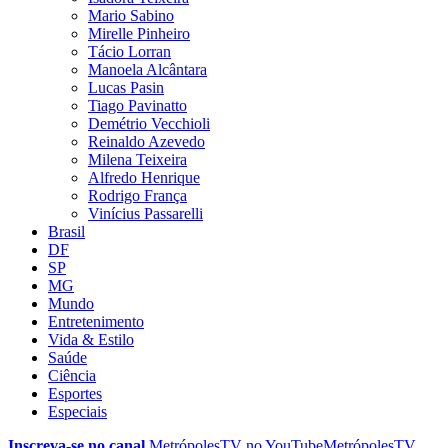
Mario Sabino
Mirelle Pinheiro
Tácio Lorran
Manoela Alcântara
Lucas Pasin
Tiago Pavinatto
Demétrio Vecchioli
Reinaldo Azevedo
Milena Teixeira
Alfredo Henrique
Rodrigo França
Vinícius Passarelli
Brasil
DF
SP
MG
Mundo
Entretenimento
Vida & Estilo
Saúde
Ciência
Esportes
Especiais
Inscreva-se no canal
MetrópolesTV no
YouTube
MetrópolesTV