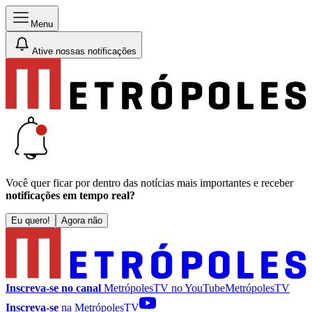
Menu
Ative nossas notificações
Você quer ficar por dentro das notícias mais importantes e receber
notificações em tempo real?
Eu quero!
Agora não
Inscreva-se no canal
MetrópolesTV no
YouTube
MetrópolesTV
Inscreva-se
na MetrópolesTV