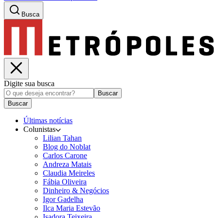
Busca
Digite sua busca
Buscar
Buscar
Últimas notícias
Colunistas
Lilian Tahan
Blog do Noblat
Carlos Carone
Andreza Matais
Claudia Meireles
Fábia Oliveira
Dinheiro & Negócios
Igor Gadelha
Ilca Maria Estevão
Isadora Teixeira