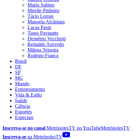
Mario Sabino
Mirelle Pinheiro
Tácio Lorran
Manoela Alcântara
Lucas Pasin
Tiago Pavinatto
Demétrio Vecchioli
Reinaldo Azevedo
Milena Teixeira
Rodrigo França
Brasil
DF
SP
MG
Mundo
Entretenimento
Vida & Estilo
Saúde
Ciência
Esportes
Especiais
Inscreva-se no canal
MetrópolesTV no
YouTube
MetrópolesTV
Inscreva-se
na MetrópolesTV