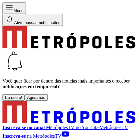
Menu
Ative nossas notificações
Você quer ficar por dentro das notícias mais importantes e receber
notificações em tempo real?
Eu quero!
Agora não
Inscreva-se no canal
MetrópolesTV no
YouTube
MetrópolesTV
Inscreva-se
na MetrópolesTV