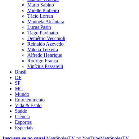
Mario Sabino
Mirelle Pinheiro
Tácio Lorran
Manoela Alcântara
Lucas Pasin
Tiago Pavinatto
Demétrio Vecchioli
Reinaldo Azevedo
Milena Teixeira
Alfredo Henrique
Rodrigo França
Vinícius Passarelli
Brasil
DF
SP
MG
Mundo
Entretenimento
Vida & Estilo
Saúde
Ciência
Esportes
Especiais
Inscreva-se no canal
MetrópolesTV no
YouTube
MetrópolesTV