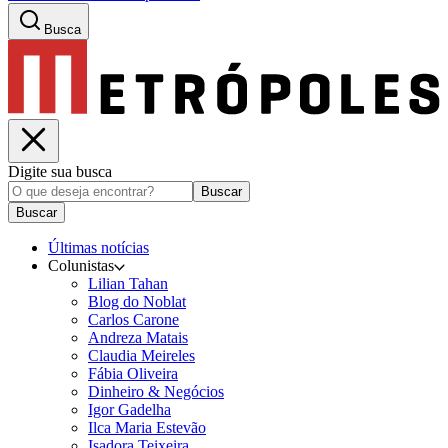
Busca
Digite sua busca
Buscar
Buscar
Últimas notícias
Colunistas
Lilian Tahan
Blog do Noblat
Carlos Carone
Andreza Matais
Claudia Meireles
Fábia Oliveira
Dinheiro & Negócios
Igor Gadelha
Ilca Maria Estevão
Isadora Teixeira