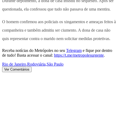
Durante depoimento, a dona de casa insistiu no sequestro. Após ser
questionada, ela confessou que tudo não passava de uma mentira.
O homem confirmou aos policiais os xingamentos e ameaças feitos à
companheira e também admitiu ser ciumento. A dona de casa não
quis representar contra o marido nem solicitar medidas protetivas.
Receba notícias do Metrópoles no seu
Telegram
e fique por dentro
de tudo! Basta acessar o canal:
https://t.me/metropolesurgente
.
Rio de Janeiro
,
Rodoviária
,
São Paulo
Ver Comentários