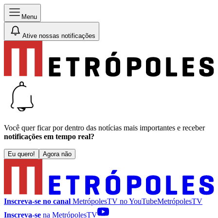
Menu
Ative nossas notificações
Você quer ficar por dentro das notícias mais importantes e receber
notificações em tempo real?
Eu quero!
Agora não
Inscreva-se no canal
MetrópolesTV no
YouTube
MetrópolesTV
Inscreva-se
na MetrópolesTV