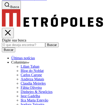
Busca
Digite sua busca
Buscar
Buscar
Últimas notícias
Colunistas
Lilian Tahan
Blog do Noblat
Carlos Carone
Andreza Matais
Claudia Meireles
Fábia Oliveira
Dinheiro & Negócios
Igor Gadelha
Ilca Maria Estevão
Isadora Teixeira