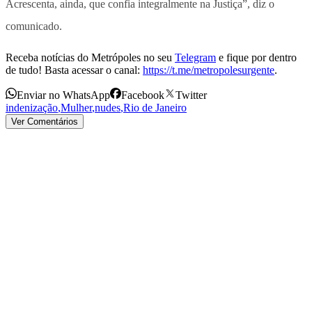
Acrescenta, ainda, que confia integralmente na Justiça”, diz o
comunicado.
Receba notícias do Metrópoles no seu
Telegram
e fique por dentro
de tudo! Basta acessar o canal:
https://t.me/metropolesurgente
.
Enviar no WhatsApp
Facebook
Twitter
indenização
,
Mulher
,
nudes
,
Rio de Janeiro
Ver Comentários