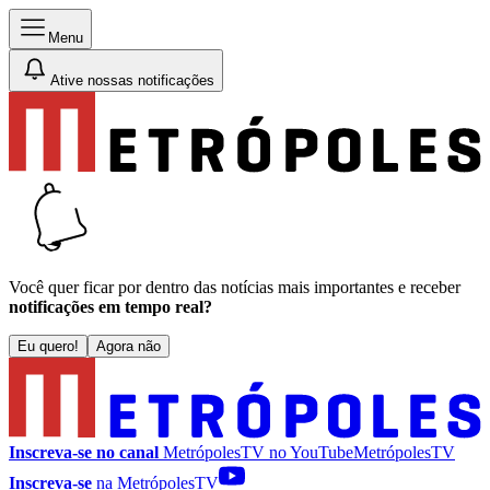
Menu
Ative nossas notificações
Você quer ficar por dentro das notícias mais importantes e receber
notificações em tempo real?
Eu quero!
Agora não
Inscreva-se no canal
MetrópolesTV no
YouTube
MetrópolesTV
Inscreva-se
na MetrópolesTV