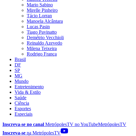
Mario Sabino
Mirelle Pinheiro
Tácio Lorran
Manoela Alcântara
Lucas Pasin
Tiago Pavinatto
Demétrio Vecchioli
Reinaldo Azevedo
Milena Teixeira
Rodrigo França
Brasil
DF
SP
MG
Mundo
Entretenimento
Vida & Estilo
Saúde
Ciência
Esportes
Especiais
Inscreva-se no canal
MetrópolesTV no
YouTube
MetrópolesTV
Inscreva-se
na MetrópolesTV