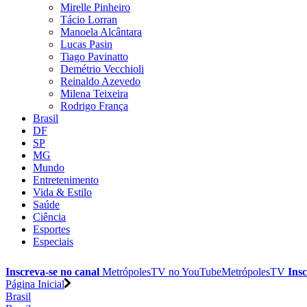
Mirelle Pinheiro
Tácio Lorran
Manoela Alcântara
Lucas Pasin
Tiago Pavinatto
Demétrio Vecchioli
Reinaldo Azevedo
Milena Teixeira
Rodrigo França
Brasil
DF
SP
MG
Mundo
Entretenimento
Vida & Estilo
Saúde
Ciência
Esportes
Especiais
Inscreva-se no canal
MetrópolesTV no
YouTube
MetrópolesTV
Insc
Página Inicial
Brasil