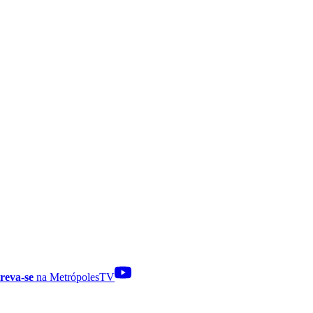
reva-se
na MetrópolesTV