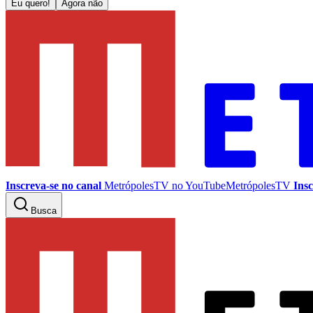
Eu quero!
Agora não
Inscreva-se no canal
MetrópolesTV no
YouTube
MetrópolesTV
Insc
Busca