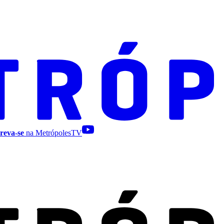
reva-se
na MetrópolesTV