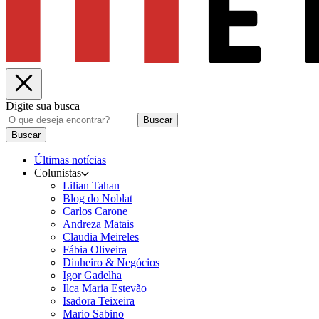
Digite sua busca
Buscar
Buscar
Últimas notícias
Colunistas
Lilian Tahan
Blog do Noblat
Carlos Carone
Andreza Matais
Claudia Meireles
Fábia Oliveira
Dinheiro & Negócios
Igor Gadelha
Ilca Maria Estevão
Isadora Teixeira
Mario Sabino