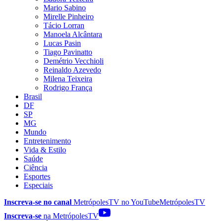
Mario Sabino
Mirelle Pinheiro
Tácio Lorran
Manoela Alcântara
Lucas Pasin
Tiago Pavinatto
Demétrio Vecchioli
Reinaldo Azevedo
Milena Teixeira
Rodrigo França
Brasil
DF
SP
MG
Mundo
Entretenimento
Vida & Estilo
Saúde
Ciência
Esportes
Especiais
Inscreva-se no canal
MetrópolesTV no
YouTube
MetrópolesTV
Inscreva-se
na MetrópolesTV