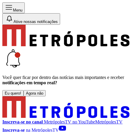
Menu
Ative nossas notificações
Você quer ficar por dentro das notícias mais importantes e receber
notificações em tempo real?
Eu quero!
Agora não
Inscreva-se no canal
MetrópolesTV no
YouTube
MetrópolesTV
Inscreva-se
na MetrópolesTV