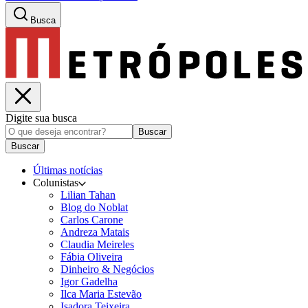
Busca
Digite sua busca
Buscar
Buscar
Últimas notícias
Colunistas
Lilian Tahan
Blog do Noblat
Carlos Carone
Andreza Matais
Claudia Meireles
Fábia Oliveira
Dinheiro & Negócios
Igor Gadelha
Ilca Maria Estevão
Isadora Teixeira