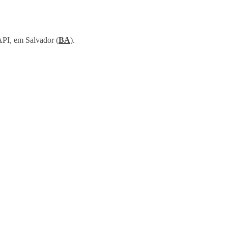
API, em Salvador (
BA
).