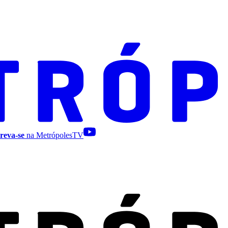
reva-se
na MetrópolesTV