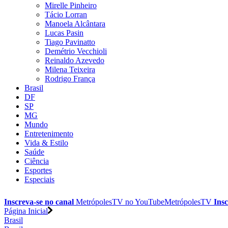
Mirelle Pinheiro
Tácio Lorran
Manoela Alcântara
Lucas Pasin
Tiago Pavinatto
Demétrio Vecchioli
Reinaldo Azevedo
Milena Teixeira
Rodrigo França
Brasil
DF
SP
MG
Mundo
Entretenimento
Vida & Estilo
Saúde
Ciência
Esportes
Especiais
Inscreva-se no canal
MetrópolesTV no
YouTube
MetrópolesTV
Insc
Página Inicial
Brasil