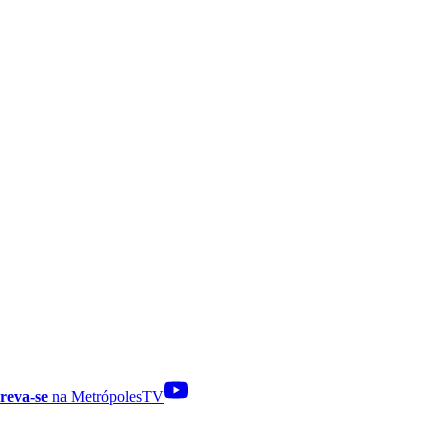
reva-se
na MetrópolesTV