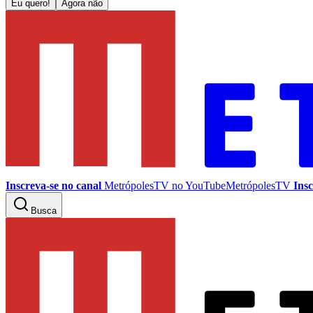
Eu quero!
Agora não
Inscreva-se no canal
MetrópolesTV no
YouTube
MetrópolesTV
Insc
Busca