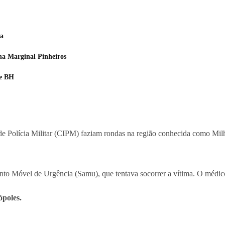
ga
na Marginal Pinheiros
de BH
de Polícia Militar (CIPM) faziam rondas na região conhecida como Mil
to Móvel de Urgência (Samu), que tentava socorrer a vítima. O médico
poles.