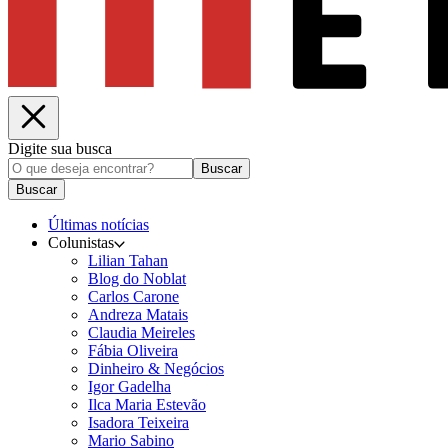
Digite sua busca
Buscar
Buscar
Últimas notícias
Colunistas
Lilian Tahan
Blog do Noblat
Carlos Carone
Andreza Matais
Claudia Meireles
Fábia Oliveira
Dinheiro & Negócios
Igor Gadelha
Ilca Maria Estevão
Isadora Teixeira
Mario Sabino