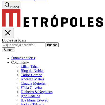
Busca
Digite sua busca
Buscar
Buscar
Últimas notícias
Colunistas
Lilian Tahan
Blog do Noblat
Carlos Carone
Andreza Matais
Claudia Meireles
Fábia Oliveira
Dinheiro & Negócios
Igor Gadelha
Ilca Maria Estevão
Isadora Teixeira