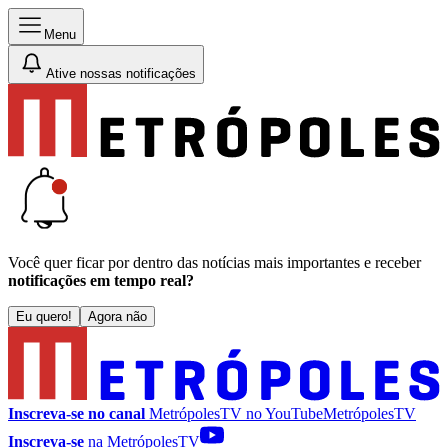
Menu
Ative nossas notificações
Você quer ficar por dentro das notícias mais importantes e receber
notificações em tempo real?
Eu quero!
Agora não
Inscreva-se no canal
MetrópolesTV no
YouTube
MetrópolesTV
Inscreva-se
na MetrópolesTV