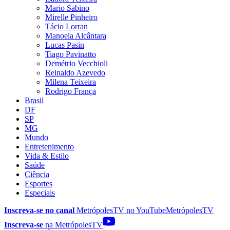
Mario Sabino
Mirelle Pinheiro
Tácio Lorran
Manoela Alcântara
Lucas Pasin
Tiago Pavinatto
Demétrio Vecchioli
Reinaldo Azevedo
Milena Teixeira
Rodrigo França
Brasil
DF
SP
MG
Mundo
Entretenimento
Vida & Estilo
Saúde
Ciência
Esportes
Especiais
Inscreva-se no canal
MetrópolesTV no
YouTube
MetrópolesTV
Inscreva-se
na MetrópolesTV