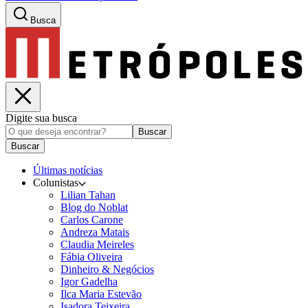
Busca
Digite sua busca
Buscar
Buscar
Últimas notícias
Colunistas
Lilian Tahan
Blog do Noblat
Carlos Carone
Andreza Matais
Claudia Meireles
Fábia Oliveira
Dinheiro & Negócios
Igor Gadelha
Ilca Maria Estevão
Isadora Teixeira