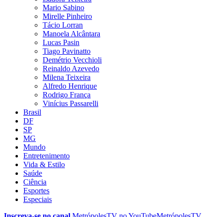
Mario Sabino
Mirelle Pinheiro
Tácio Lorran
Manoela Alcântara
Lucas Pasin
Tiago Pavinatto
Demétrio Vecchioli
Reinaldo Azevedo
Milena Teixeira
Alfredo Henrique
Rodrigo França
Vinícius Passarelli
Brasil
DF
SP
MG
Mundo
Entretenimento
Vida & Estilo
Saúde
Ciência
Esportes
Especiais
Inscreva-se no canal
MetrópolesTV no
YouTube
MetrópolesTV