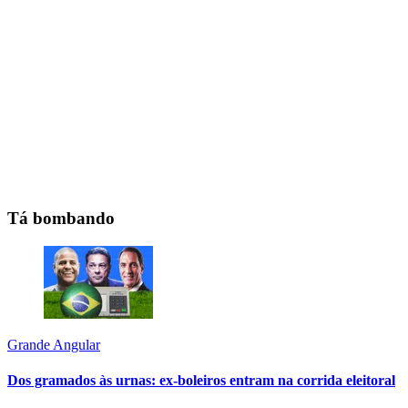
Tá bombando
Grande Angular
Dos gramados às urnas: ex-boleiros entram na corrida eleitoral