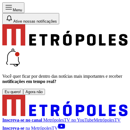
Menu
Ative nossas notificações
Você quer ficar por dentro das notícias mais importantes e receber
notificações em tempo real?
Eu quero!
Agora não
Inscreva-se no canal
MetrópolesTV no
YouTube
MetrópolesTV
Inscreva-se
na MetrópolesTV