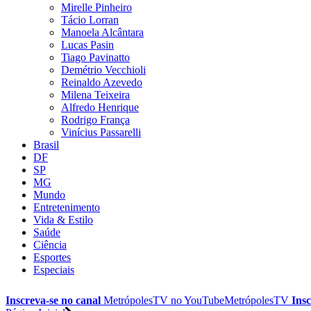
Mirelle Pinheiro
Tácio Lorran
Manoela Alcântara
Lucas Pasin
Tiago Pavinatto
Demétrio Vecchioli
Reinaldo Azevedo
Milena Teixeira
Alfredo Henrique
Rodrigo França
Vinícius Passarelli
Brasil
DF
SP
MG
Mundo
Entretenimento
Vida & Estilo
Saúde
Ciência
Esportes
Especiais
Inscreva-se no canal
MetrópolesTV no
YouTube
MetrópolesTV
Insc