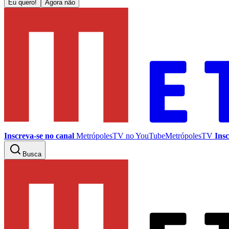
Eu quero!
Agora não
Inscreva-se no canal
MetrópolesTV no
YouTube
MetrópolesTV
Insc
Busca