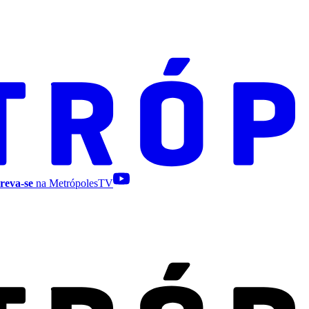
reva-se
na MetrópolesTV