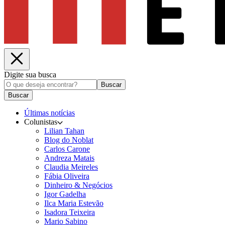
Digite sua busca
Buscar
Buscar
Últimas notícias
Colunistas
Lilian Tahan
Blog do Noblat
Carlos Carone
Andreza Matais
Claudia Meireles
Fábia Oliveira
Dinheiro & Negócios
Igor Gadelha
Ilca Maria Estevão
Isadora Teixeira
Mario Sabino