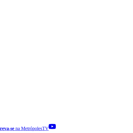
reva-se
na MetrópolesTV