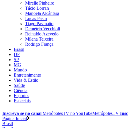
Mirelle Pinheiro
Tácio Lorran
Manoela Alcântara
Lucas Pasin
Tiago Pavinatto
Demétrio Vecchioli
Reinaldo Azevedo
Milena Teixeira
Rodrigo França
Brasil
DF
SP
MG
Mundo
Entretenimento
Vida & Estilo
Saúde
Ciência
Esportes
Especiais
Inscreva-se no canal
MetrópolesTV no
YouTube
MetrópolesTV
Insc
Página Inicial
Brasil