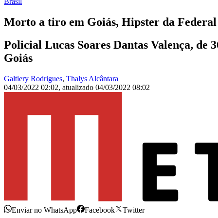
Brasil
Morto a tiro em Goiás, Hipster da Federal
Policial Lucas Soares Dantas Valença, de 3
Goiás
Galtiery Rodrigues
,
Thalys Alcântara
04/03/2022 02:02
,
atualizado
04/03/2022 08:02
Enviar no WhatsApp
Facebook
Twitter