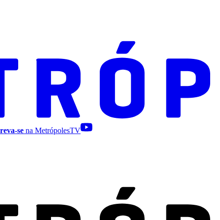
reva-se
na MetrópolesTV