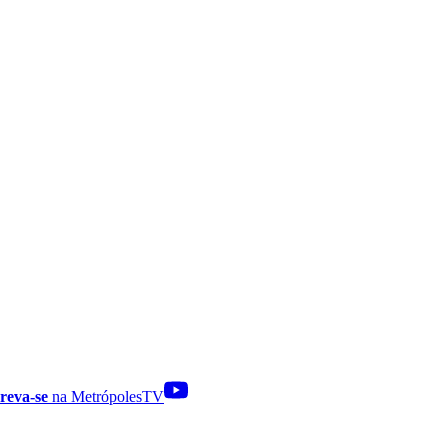
reva-se
na MetrópolesTV