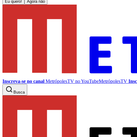
Eu quero!
Agora não
Inscreva-se no canal
MetrópolesTV no
YouTube
MetrópolesTV
Insc
Busca