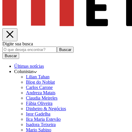
Digite sua busca
Buscar
Buscar
Últimas notícias
Colunistas
Lilian Tahan
Blog do Noblat
Carlos Carone
Andreza Matais
Claudia Meireles
Fábia Oliveira
Dinheiro & Negócios
Igor Gadelha
Ilca Maria Estevão
Isadora Teixeira
Mario Sabino