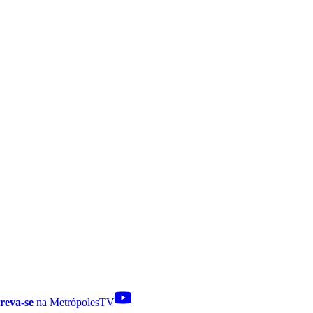
reva-se
na MetrópolesTV