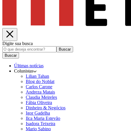
Digite sua busca
Buscar
Buscar
Últimas notícias
Colunistas
Lilian Tahan
Blog do Noblat
Carlos Carone
Andreza Matais
Claudia Meireles
Fábia Oliveira
Dinheiro & Negócios
Igor Gadelha
Ilca Maria Estevão
Isadora Teixeira
Mario Sabino