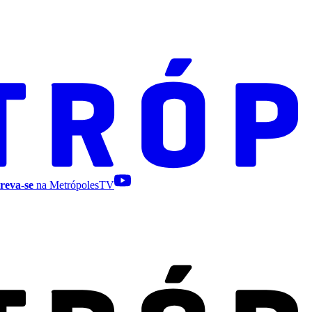
reva-se
na MetrópolesTV