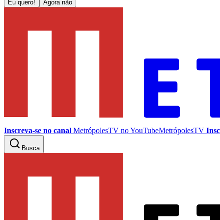
Eu quero!
Agora não
Inscreva-se no canal
MetrópolesTV no
YouTube
MetrópolesTV
Insc
Busca