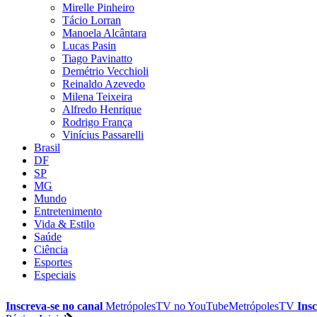
Mirelle Pinheiro
Tácio Lorran
Manoela Alcântara
Lucas Pasin
Tiago Pavinatto
Demétrio Vecchioli
Reinaldo Azevedo
Milena Teixeira
Alfredo Henrique
Rodrigo França
Vinícius Passarelli
Brasil
DF
SP
MG
Mundo
Entretenimento
Vida & Estilo
Saúde
Ciência
Esportes
Especiais
Inscreva-se no canal
MetrópolesTV no
YouTube
MetrópolesTV
Insc