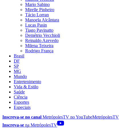
Mario Sabino
Mirelle Pinheiro
Tácio Lorran
Manoela Alcântara
Lucas Pasin
Tiago Pavinatto
Demétrio Vecchioli
Reinaldo Azevedo
Milena Teixeira
Rodrigo França
Brasil
DF
SP
MG
Mundo
Entretenimento
Vida & Estilo
Saúde
Ciência
Esportes
Especiais
Inscreva-se no canal
MetrópolesTV no
YouTube
MetrópolesTV
Inscreva-se
na MetrópolesTV