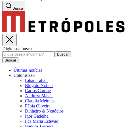
Busca
Digite sua busca
Buscar
Buscar
Últimas notícias
Colunistas
Lilian Tahan
Blog do Noblat
Carlos Carone
Andreza Matais
Claudia Meireles
Fábia Oliveira
Dinheiro & Negócios
Igor Gadelha
Ilca Maria Estevão
Isadora Teixeira