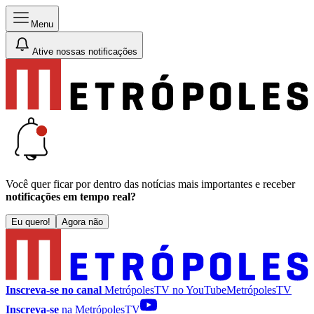
Menu
Ative nossas notificações
Você quer ficar por dentro das notícias mais importantes e receber
notificações em tempo real?
Eu quero!
Agora não
Inscreva-se no canal
MetrópolesTV no
YouTube
MetrópolesTV
Inscreva-se
na MetrópolesTV