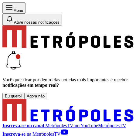
Menu
Ative nossas notificações
Você quer ficar por dentro das notícias mais importantes e receber
notificações em tempo real?
Eu quero!
Agora não
Inscreva-se no canal
MetrópolesTV no
YouTube
MetrópolesTV
Inscreva-se
na MetrópolesTV