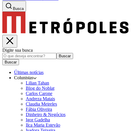
Busca
Digite sua busca
Buscar
Buscar
Últimas notícias
Colunistas
Lilian Tahan
Blog do Noblat
Carlos Carone
Andreza Matais
Claudia Meireles
Fábia Oliveira
Dinheiro & Negócios
Igor Gadelha
Ilca Maria Estevão
Isadora Teixeira