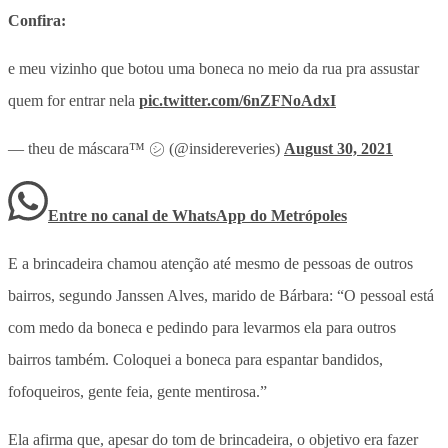
Confira:
e meu vizinho que botou uma boneca no meio da rua pra assustar
quem for entrar nela
pic.twitter.com/6nZFNoAdxI
— theu de máscara™ ㋛ (@insidereveries)
August 30, 2021
Entre no canal de WhatsApp
do
Metrópoles
E a brincadeira chamou atenção até mesmo de pessoas de outros
bairros, segundo Janssen Alves, marido de Bárbara: “O pessoal está
com medo da boneca e pedindo para levarmos ela para outros
bairros também. Coloquei a boneca para espantar bandidos,
fofoqueiros, gente feia, gente mentirosa.”
Ela afirma que, apesar do tom de brincadeira, o objetivo era fazer