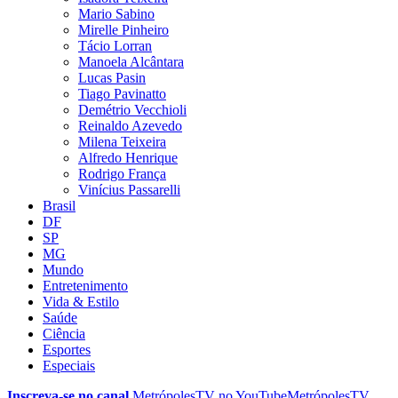
Mario Sabino
Mirelle Pinheiro
Tácio Lorran
Manoela Alcântara
Lucas Pasin
Tiago Pavinatto
Demétrio Vecchioli
Reinaldo Azevedo
Milena Teixeira
Alfredo Henrique
Rodrigo França
Vinícius Passarelli
Brasil
DF
SP
MG
Mundo
Entretenimento
Vida & Estilo
Saúde
Ciência
Esportes
Especiais
Inscreva-se no canal
MetrópolesTV no
YouTube
MetrópolesTV