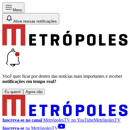
Menu
Ative nossas notificações
Você quer ficar por dentro das notícias mais importantes e receber
notificações em tempo real?
Eu quero!
Agora não
Inscreva-se no canal
MetrópolesTV no
YouTube
MetrópolesTV
Inscreva-se
na MetrópolesTV