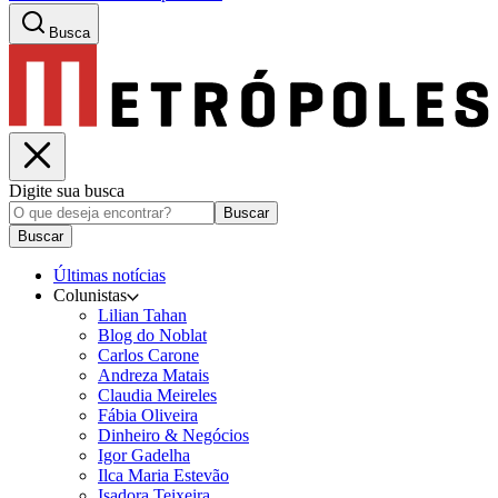
Busca
Digite sua busca
Buscar
Buscar
Últimas notícias
Colunistas
Lilian Tahan
Blog do Noblat
Carlos Carone
Andreza Matais
Claudia Meireles
Fábia Oliveira
Dinheiro & Negócios
Igor Gadelha
Ilca Maria Estevão
Isadora Teixeira