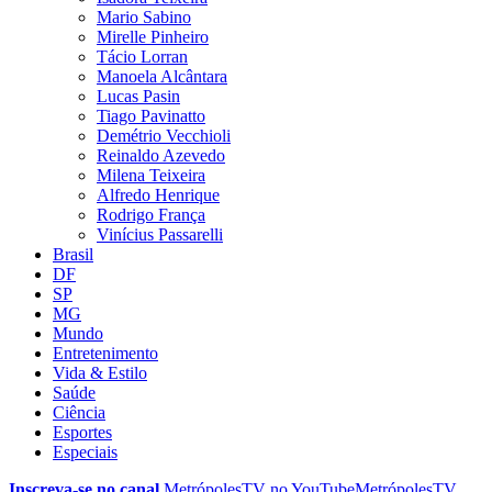
Mario Sabino
Mirelle Pinheiro
Tácio Lorran
Manoela Alcântara
Lucas Pasin
Tiago Pavinatto
Demétrio Vecchioli
Reinaldo Azevedo
Milena Teixeira
Alfredo Henrique
Rodrigo França
Vinícius Passarelli
Brasil
DF
SP
MG
Mundo
Entretenimento
Vida & Estilo
Saúde
Ciência
Esportes
Especiais
Inscreva-se no canal
MetrópolesTV no
YouTube
MetrópolesTV