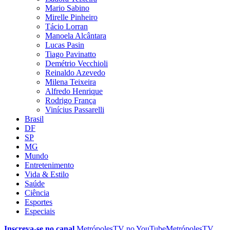
Mario Sabino
Mirelle Pinheiro
Tácio Lorran
Manoela Alcântara
Lucas Pasin
Tiago Pavinatto
Demétrio Vecchioli
Reinaldo Azevedo
Milena Teixeira
Alfredo Henrique
Rodrigo França
Vinícius Passarelli
Brasil
DF
SP
MG
Mundo
Entretenimento
Vida & Estilo
Saúde
Ciência
Esportes
Especiais
Inscreva-se no canal
MetrópolesTV no
YouTube
MetrópolesTV