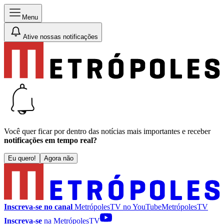
Menu
Ative nossas notificações
Você quer ficar por dentro das notícias mais importantes e receber
notificações em tempo real?
Eu quero!
Agora não
Inscreva-se no canal
MetrópolesTV no
YouTube
MetrópolesTV
Inscreva-se
na MetrópolesTV