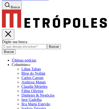
Busca
Digite sua busca
Buscar
Buscar
Últimas notícias
Colunistas
Lilian Tahan
Blog do Noblat
Carlos Carone
Andreza Matais
Claudia Meireles
Fábia Oliveira
Dinheiro & Negócios
Igor Gadelha
Ilca Maria Estevão
Isadora Teixeira