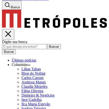
Busca
Digite sua busca
Buscar
Buscar
Últimas notícias
Colunistas
Lilian Tahan
Blog do Noblat
Carlos Carone
Andreza Matais
Claudia Meireles
Fábia Oliveira
Dinheiro & Negócios
Igor Gadelha
Ilca Maria Estevão
Isadora Teixeira