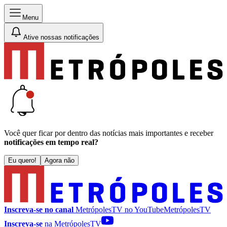
Menu
Ative nossas notificações
Você quer ficar por dentro das notícias mais importantes e receber
notificações em tempo real?
Eu quero!
Agora não
Inscreva-se no canal
MetrópolesTV no
YouTube
MetrópolesTV
Inscreva-se
na MetrópolesTV