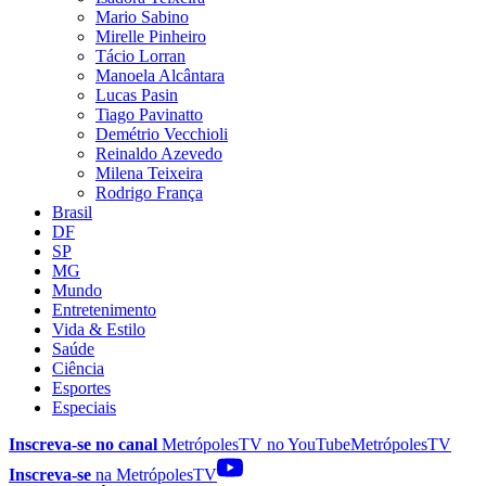
Mario Sabino
Mirelle Pinheiro
Tácio Lorran
Manoela Alcântara
Lucas Pasin
Tiago Pavinatto
Demétrio Vecchioli
Reinaldo Azevedo
Milena Teixeira
Rodrigo França
Brasil
DF
SP
MG
Mundo
Entretenimento
Vida & Estilo
Saúde
Ciência
Esportes
Especiais
Inscreva-se no canal
MetrópolesTV no
YouTube
MetrópolesTV
Inscreva-se
na MetrópolesTV