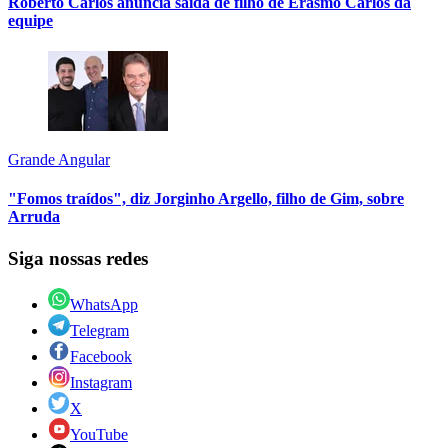
Roberto Carlos anuncia saída de filho de Erasmo Carlos da
equipe
Grande Angular
"Fomos traídos", diz Jorginho Argello, filho de Gim, sobre
Arruda
Siga nossas redes
WhatsApp
Telegram
Facebook
Instagram
X
YouTube