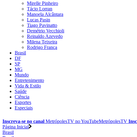
Mirelle Pinheiro
Tácio Lorran
Manoela Alcântara
Lucas Pasin
Tiago Pavinatto
Demétrio Vecchioli
Reinaldo Azevedo
Milena Teixeira
Rodrigo França
Brasil
DF
SP
MG
Mundo
Entretenimento
Vida & Estilo
Saúde
Ciência
Esportes
Especiais
Inscreva-se no canal
MetrópolesTV no
YouTube
MetrópolesTV
Insc
Página Inicial
Brasil