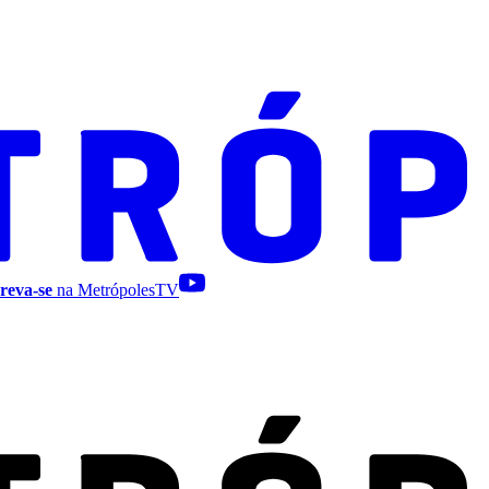
reva-se
na MetrópolesTV