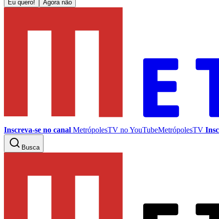
Eu quero!
Agora não
Inscreva-se no canal
MetrópolesTV no
YouTube
MetrópolesTV
Insc
Busca