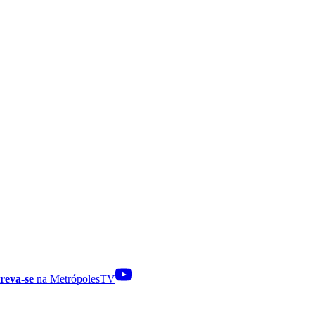
reva-se
na MetrópolesTV