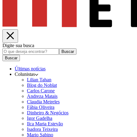
Digite sua busca
Buscar
Buscar
Últimas notícias
Colunistas
Lilian Tahan
Blog do Noblat
Carlos Carone
Andreza Matais
Claudia Meireles
Fábia Oliveira
Dinheiro & Negócios
Igor Gadelha
Ilca Maria Estevão
Isadora Teixeira
Mario Sabino