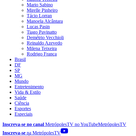
Mario Sabino
Mirelle Pinheiro
Tácio Lorran
Manoela Alcântara
Lucas Pasin
Tiago Pavinatto
Demétrio Vecchioli
Reinaldo Azevedo
Milena Teixeira
Rodrigo França
Brasil
DF
SP
MG
Mundo
Entretenimento
Vida & Estilo
Saúde
Ciência
Esportes
Especiais
Inscreva-se no canal
MetrópolesTV no
YouTube
MetrópolesTV
Inscreva-se
na MetrópolesTV