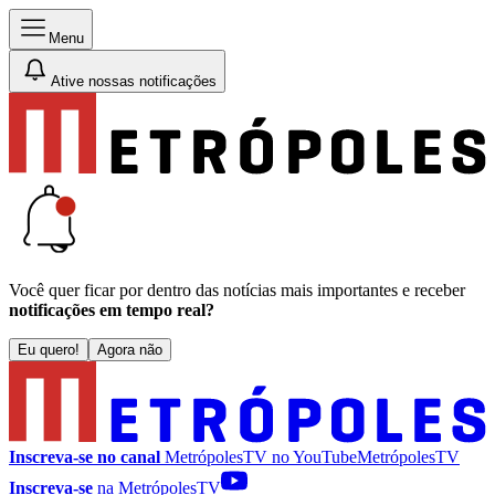
Menu
Ative nossas notificações
Você quer ficar por dentro das notícias mais importantes e receber
notificações em tempo real?
Eu quero!
Agora não
Inscreva-se no canal
MetrópolesTV no
YouTube
MetrópolesTV
Inscreva-se
na MetrópolesTV