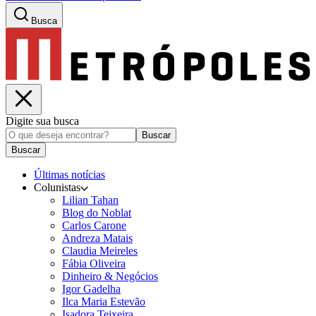
Busca
Digite sua busca
Buscar
Buscar
Últimas notícias
Colunistas
Lilian Tahan
Blog do Noblat
Carlos Carone
Andreza Matais
Claudia Meireles
Fábia Oliveira
Dinheiro & Negócios
Igor Gadelha
Ilca Maria Estevão
Isadora Teixeira