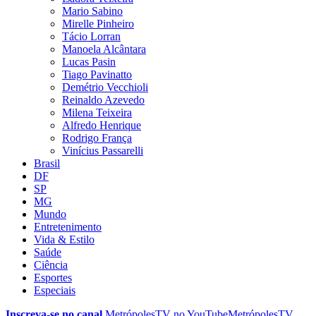
Mario Sabino
Mirelle Pinheiro
Tácio Lorran
Manoela Alcântara
Lucas Pasin
Tiago Pavinatto
Demétrio Vecchioli
Reinaldo Azevedo
Milena Teixeira
Alfredo Henrique
Rodrigo França
Vinícius Passarelli
Brasil
DF
SP
MG
Mundo
Entretenimento
Vida & Estilo
Saúde
Ciência
Esportes
Especiais
Inscreva-se no canal
MetrópolesTV no
YouTube
MetrópolesTV