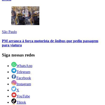
São Paulo
PM arranca à força motorista de ônibus que pediu passagem
para viatura
Siga nossas redes
WhatsApp
Telegram
Facebook
Instagram
X
YouTube
Tiktok