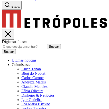
Busca
Digite sua busca
Buscar
Buscar
Últimas notícias
Colunistas
Lilian Tahan
Blog do Noblat
Carlos Carone
Andreza Matais
Claudia Meireles
Fábia Oliveira
Dinheiro & Negócios
Igor Gadelha
Ilca Maria Estevão
Isadora Teixeira