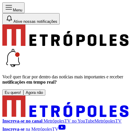
Menu
Ative nossas notificações
Você quer ficar por dentro das notícias mais importantes e receber
notificações em tempo real?
Eu quero!
Agora não
Inscreva-se no canal
MetrópolesTV no
YouTube
MetrópolesTV
Inscreva-se
na MetrópolesTV