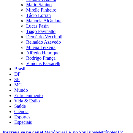
Mario Sabino
Mirelle Pinheiro
Tácio Lorran
Manoela Alcântara
Lucas Pasin
Tiago Pavinatto
Demétrio Vecchioli
Reinaldo Azevedo
Milena Teixeira
Alfredo Henrique
Rodrigo França
Vinícius Passarelli
Brasil
DF
SP
MG
Mundo
Entretenimento
Vida & Estilo
Saúde
Ciência
Esportes
Especiais
Inscreva-se no canal
MetrópolesTV no
YouTube
MetrópolesTV