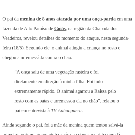
O pai da
menina de 8 anos atacada por uma onça-parda
em uma
fazenda de Alto Paraíso de
Goiás
, na região da Chapada dos
Veadeiros, revelou detalhes do momento do ataque, nesta segunda-
feira (18/5). Segundo ele, o animal atingiu a criança no rosto e
chegou a arremessá-la contra o chão.
“A onça saiu de uma vegetação rasteira e foi
diretamente em direção à minha filha. Foi tudo
extremamente rápido. O animal agarrou a Raíssa pelo
rosto com as patas e arremessou ela no chão”, relatou o
pai em entrevista à
TV Anhanguera.
Ainda segundo o pai, foi a mãe da menina quem tentou salvá-la
primeiro, pois era quem vinha atrás da criança na trilha que dá