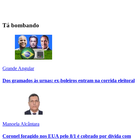
Tá bombando
Grande Angular
Dos gramados às urnas: ex-boleiros entram na corrida eleitoral
Manoela Alcântara
Coronel foragido nos EUA pelo 8/1 é cobrado por dívida com