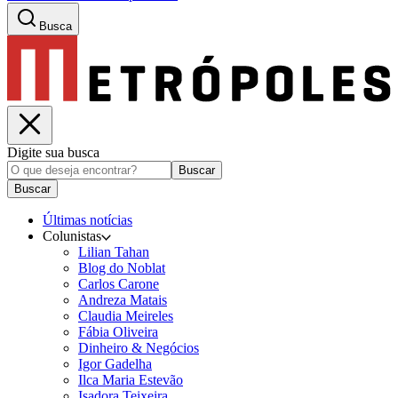
Busca
Digite sua busca
Buscar
Buscar
Últimas notícias
Colunistas
Lilian Tahan
Blog do Noblat
Carlos Carone
Andreza Matais
Claudia Meireles
Fábia Oliveira
Dinheiro & Negócios
Igor Gadelha
Ilca Maria Estevão
Isadora Teixeira