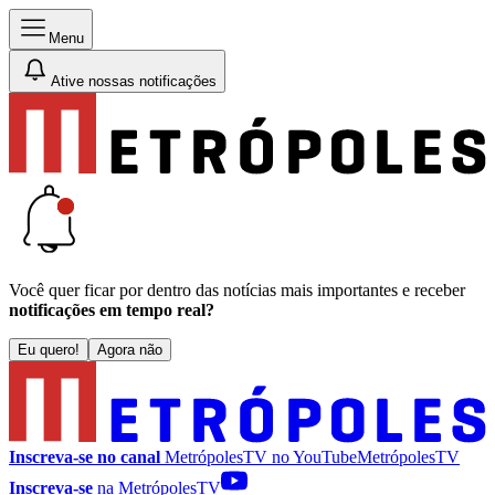
Menu
Ative nossas notificações
Você quer ficar por dentro das notícias mais importantes e receber
notificações em tempo real?
Eu quero!
Agora não
Inscreva-se no canal
MetrópolesTV no
YouTube
MetrópolesTV
Inscreva-se
na MetrópolesTV