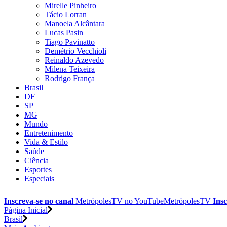
Mirelle Pinheiro
Tácio Lorran
Manoela Alcântara
Lucas Pasin
Tiago Pavinatto
Demétrio Vecchioli
Reinaldo Azevedo
Milena Teixeira
Rodrigo França
Brasil
DF
SP
MG
Mundo
Entretenimento
Vida & Estilo
Saúde
Ciência
Esportes
Especiais
Inscreva-se no canal
MetrópolesTV no
YouTube
MetrópolesTV
Insc
Página Inicial
Brasil