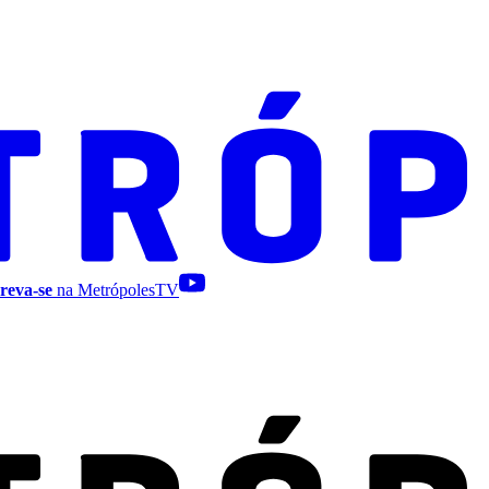
reva-se
na MetrópolesTV