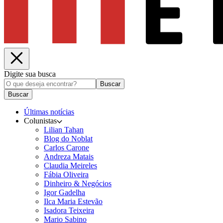
Digite sua busca
Buscar
Buscar
Últimas notícias
Colunistas
Lilian Tahan
Blog do Noblat
Carlos Carone
Andreza Matais
Claudia Meireles
Fábia Oliveira
Dinheiro & Negócios
Igor Gadelha
Ilca Maria Estevão
Isadora Teixeira
Mario Sabino