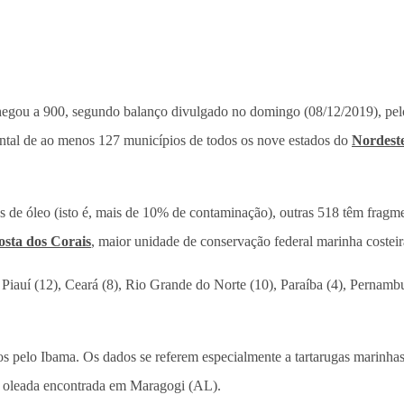
gou a 900, segundo balanço divulgado no domingo (08/12/2019), pelo 
iental de ao menos 127 municípios de todos os nove estados do
Nordest
de óleo (isto é, mais de 10% de contaminação), outras 518 têm fragmen
sta dos Corais
, maior unidade de conservação federal marinha costei
 Piauí (12), Ceará (8), Rio Grande do Norte (10), Paraíba (4), Pernambu
os pelo Ibama. Os dados se referem especialmente a tartarugas marinhas
e oleada encontrada em Maragogi (AL).