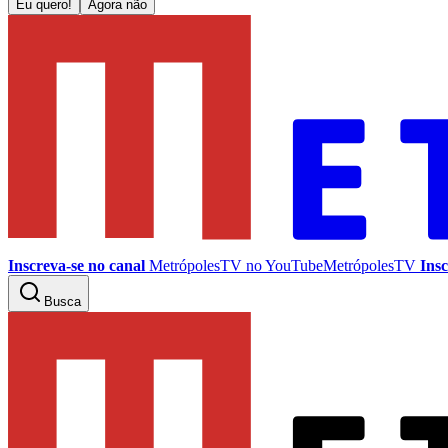
Eu quero!
Agora não
Inscreva-se no canal
MetrópolesTV no
YouTube
MetrópolesTV
Insc
Busca