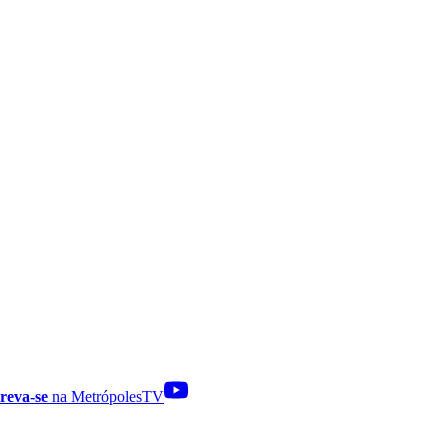
reva-se
na MetrópolesTV