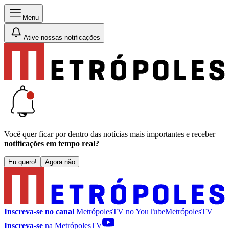
Menu
Ative nossas notificações
Você quer ficar por dentro das notícias mais importantes e receber
notificações em tempo real?
Eu quero!
Agora não
Inscreva-se no canal
MetrópolesTV no
YouTube
MetrópolesTV
Inscreva-se
na MetrópolesTV