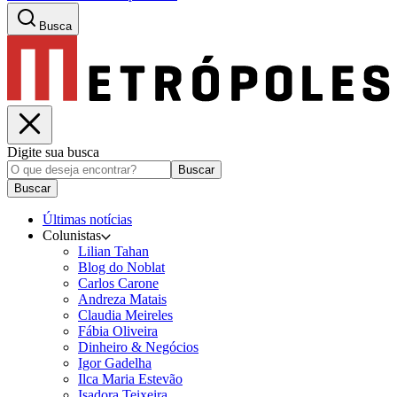
Busca
Digite sua busca
Buscar
Buscar
Últimas notícias
Colunistas
Lilian Tahan
Blog do Noblat
Carlos Carone
Andreza Matais
Claudia Meireles
Fábia Oliveira
Dinheiro & Negócios
Igor Gadelha
Ilca Maria Estevão
Isadora Teixeira