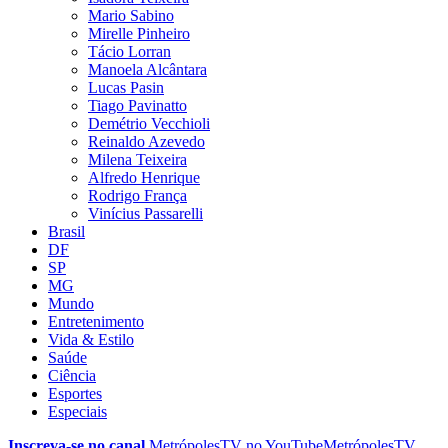
Mario Sabino
Mirelle Pinheiro
Tácio Lorran
Manoela Alcântara
Lucas Pasin
Tiago Pavinatto
Demétrio Vecchioli
Reinaldo Azevedo
Milena Teixeira
Alfredo Henrique
Rodrigo França
Vinícius Passarelli
Brasil
DF
SP
MG
Mundo
Entretenimento
Vida & Estilo
Saúde
Ciência
Esportes
Especiais
Inscreva-se no canal
MetrópolesTV no
YouTube
MetrópolesTV