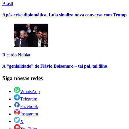
Brasil
Após crise diplomática, Lula sinaliza nova conversa com Trump
Ricardo Noblat
A “genialidade” de Flávio Bolsonaro – tal pai, tal filho
Siga nossas redes
WhatsApp
Telegram
Facebook
Instagram
X
YouTube