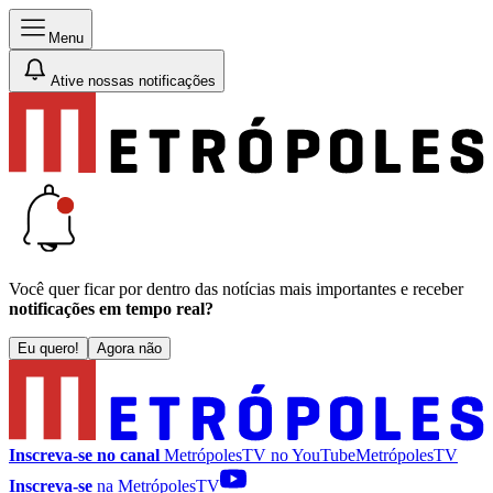
Menu
Ative nossas notificações
Você quer ficar por dentro das notícias mais importantes e receber
notificações em tempo real?
Eu quero!
Agora não
Inscreva-se no canal
MetrópolesTV no
YouTube
MetrópolesTV
Inscreva-se
na MetrópolesTV