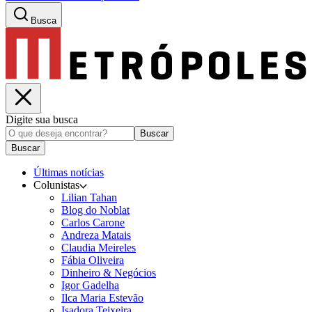
Busca
Digite sua busca
Buscar
Buscar
Últimas notícias
Colunistas
Lilian Tahan
Blog do Noblat
Carlos Carone
Andreza Matais
Claudia Meireles
Fábia Oliveira
Dinheiro & Negócios
Igor Gadelha
Ilca Maria Estevão
Isadora Teixeira