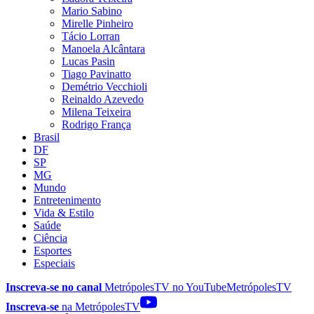
Mario Sabino
Mirelle Pinheiro
Tácio Lorran
Manoela Alcântara
Lucas Pasin
Tiago Pavinatto
Demétrio Vecchioli
Reinaldo Azevedo
Milena Teixeira
Rodrigo França
Brasil
DF
SP
MG
Mundo
Entretenimento
Vida & Estilo
Saúde
Ciência
Esportes
Especiais
Inscreva-se no canal
MetrópolesTV no
YouTube
MetrópolesTV
Inscreva-se
na MetrópolesTV