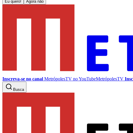
Eu quero!
Agora não
Inscreva-se no canal
MetrópolesTV no
YouTube
MetrópolesTV
Insc
Busca