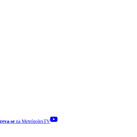
reva-se
na MetrópolesTV