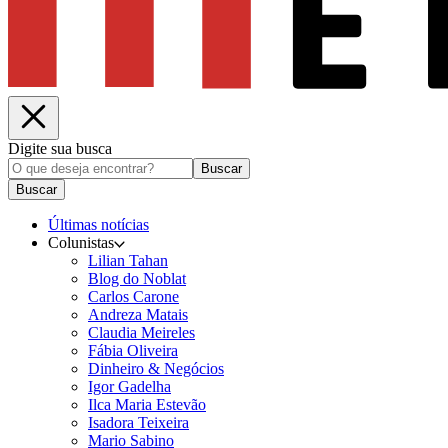
Digite sua busca
Buscar
Buscar
Últimas notícias
Colunistas
Lilian Tahan
Blog do Noblat
Carlos Carone
Andreza Matais
Claudia Meireles
Fábia Oliveira
Dinheiro & Negócios
Igor Gadelha
Ilca Maria Estevão
Isadora Teixeira
Mario Sabino