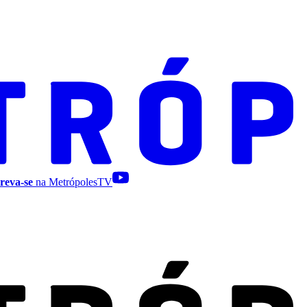
reva-se
na MetrópolesTV