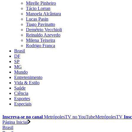
Mirelle Pinheiro
Tácio Lorran
Manoela Alcântara
Lucas Pasin
Tiago Pavinatto
Demétrio Vecchioli
Reinaldo Azevedo
Milena Teixeira
Rodrigo França
Brasil
DF
SP
MG
Mundo
Entretenimento
Vida & Estilo
Saúde
Ciência
Esportes
Especiais
Inscreva-se no canal
MetrópolesTV no
YouTube
MetrópolesTV
Insc
Página Inicial
Brasil