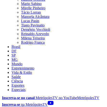
Mario Sabino
Mirelle Pinheiro
Tácio Lorran
Manoela Alcântara
Lucas Pasin
Tiago Pavinatto
Demétrio Vecchioli
Reinaldo Azevedo
Milena Teixeira
Rodrigo França
Brasil
DF
SP
MG
Mundo
Entretenimento
Vida & Estilo
Saúde
Ciência
Esportes
Especiais
Inscreva-se no canal
MetrópolesTV no
YouTube
MetrópolesTV
Inscreva-se
na MetrópolesTV