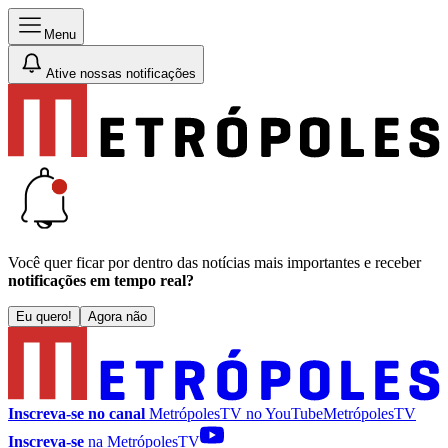
Menu
Ative nossas notificações
Você quer ficar por dentro das notícias mais importantes e receber
notificações em tempo real?
Eu quero!
Agora não
Inscreva-se no canal
MetrópolesTV no
YouTube
MetrópolesTV
Inscreva-se
na MetrópolesTV