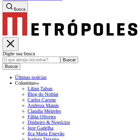
Busca
Digite sua busca
Buscar
Buscar
Últimas notícias
Colunistas
Lilian Tahan
Blog do Noblat
Carlos Carone
Andreza Matais
Claudia Meireles
Fábia Oliveira
Dinheiro & Negócios
Igor Gadelha
Ilca Maria Estevão
Isadora Teixeira