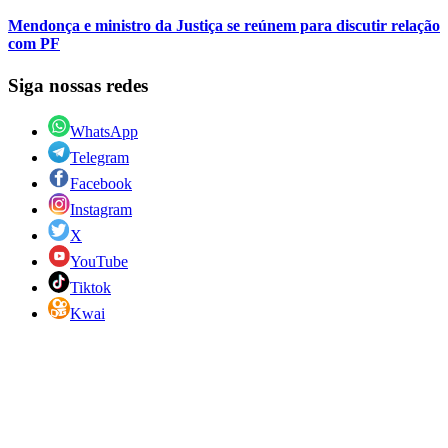
Mendonça e ministro da Justiça se reúnem para discutir relação
com PF
Siga nossas redes
WhatsApp
Telegram
Facebook
Instagram
X
YouTube
Tiktok
Kwai