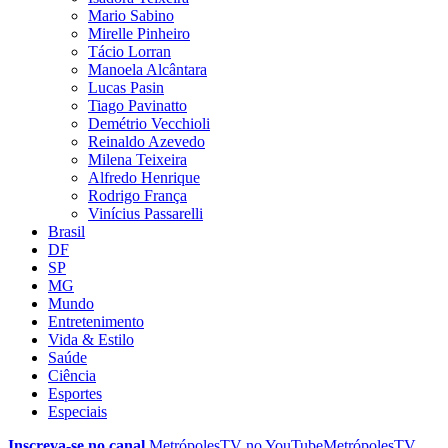
Mario Sabino
Mirelle Pinheiro
Tácio Lorran
Manoela Alcântara
Lucas Pasin
Tiago Pavinatto
Demétrio Vecchioli
Reinaldo Azevedo
Milena Teixeira
Alfredo Henrique
Rodrigo França
Vinícius Passarelli
Brasil
DF
SP
MG
Mundo
Entretenimento
Vida & Estilo
Saúde
Ciência
Esportes
Especiais
Inscreva-se no canal
MetrópolesTV no
YouTube
MetrópolesTV