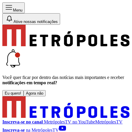
Menu
Ative nossas notificações
Você quer ficar por dentro das notícias mais importantes e receber
notificações em tempo real?
Eu quero!
Agora não
Inscreva-se no canal
MetrópolesTV no
YouTube
MetrópolesTV
Inscreva-se
na MetrópolesTV