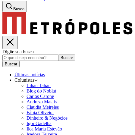
Busca
Digite sua busca
Buscar
Buscar
Últimas notícias
Colunistas
Lilian Tahan
Blog do Noblat
Carlos Carone
Andreza Matais
Claudia Meireles
Fábia Oliveira
Dinheiro & Negócios
Igor Gadelha
Ilca Maria Estevão
Isadora Teixeira