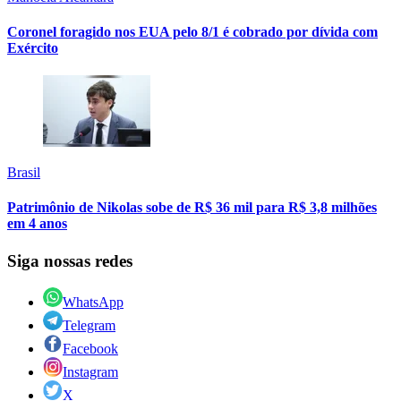
Coronel foragido nos EUA pelo 8/1 é cobrado por dívida com
Exército
Brasil
Patrimônio de Nikolas sobe de R$ 36 mil para R$ 3,8 milhões
em 4 anos
Siga nossas redes
WhatsApp
Telegram
Facebook
Instagram
X