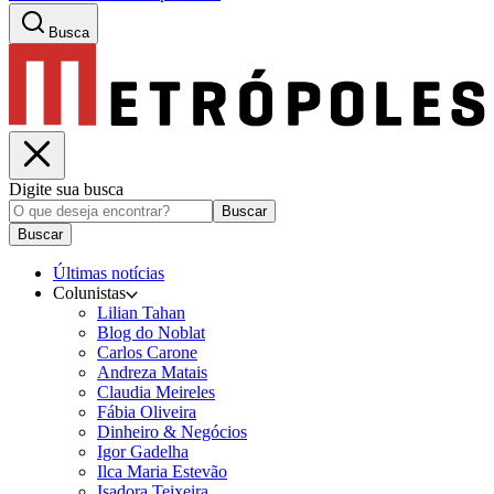
Busca
Digite sua busca
Buscar
Buscar
Últimas notícias
Colunistas
Lilian Tahan
Blog do Noblat
Carlos Carone
Andreza Matais
Claudia Meireles
Fábia Oliveira
Dinheiro & Negócios
Igor Gadelha
Ilca Maria Estevão
Isadora Teixeira