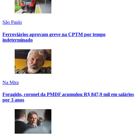
São Paulo
Ferroviários aprovam greve na CPTM por tempo
indeterminado
Na Mira
Foragido, coronel da PMDF acumulou R$ 847,9 mil em salários
por 3 anos