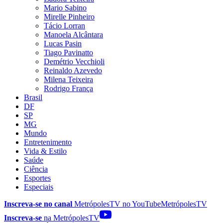
Mario Sabino
Mirelle Pinheiro
Tácio Lorran
Manoela Alcântara
Lucas Pasin
Tiago Pavinatto
Demétrio Vecchioli
Reinaldo Azevedo
Milena Teixeira
Rodrigo França
Brasil
DF
SP
MG
Mundo
Entretenimento
Vida & Estilo
Saúde
Ciência
Esportes
Especiais
Inscreva-se no canal
MetrópolesTV no
YouTube
MetrópolesTV
Inscreva-se
na MetrópolesTV