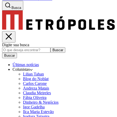
Busca
Digite sua busca
Buscar
Buscar
Últimas notícias
Colunistas
Lilian Tahan
Blog do Noblat
Carlos Carone
Andreza Matais
Claudia Meireles
Fábia Oliveira
Dinheiro & Negócios
Igor Gadelha
Ilca Maria Estevão
Isadora Teixeira