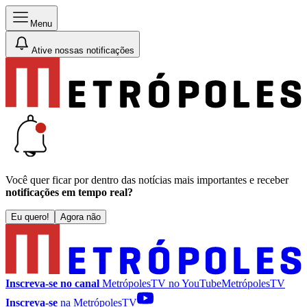
Menu
Ative nossas notificações
Você quer ficar por dentro das notícias mais importantes e receber
notificações em tempo real?
Eu quero!
Agora não
Inscreva-se no canal
MetrópolesTV no
YouTube
MetrópolesTV
Inscreva-se
na MetrópolesTV