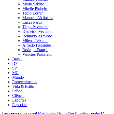
Mario Sabino
Mirelle Pinheiro
Tácio Lorran
Manoela Alcântara
Lucas Pasin
Tiago Pavinatto
Demétrio Vecchioli
Reinaldo Azevedo
Milena Teixeira
Alfredo Henrique
Rodrigo França
Vinícius Passarelli
Brasil
DF
SP
MG
Mundo
Entretenimento
Vida & Estilo
Saúde
Ciência
Esportes
Especiais
Inscreva-se no canal
MetrópolesTV no
YouTube
MetrópolesTV