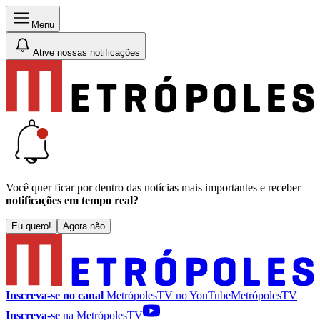
Menu
Ative nossas notificações
Você quer ficar por dentro das notícias mais importantes e receber
notificações em tempo real?
Eu quero!
Agora não
Inscreva-se no canal
MetrópolesTV no
YouTube
MetrópolesTV
Inscreva-se
na MetrópolesTV