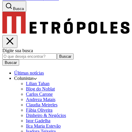
Busca
Digite sua busca
Buscar
Buscar
Últimas notícias
Colunistas
Lilian Tahan
Blog do Noblat
Carlos Carone
Andreza Matais
Claudia Meireles
Fábia Oliveira
Dinheiro & Negócios
Igor Gadelha
Ilca Maria Estevão
Isadora Teixeira