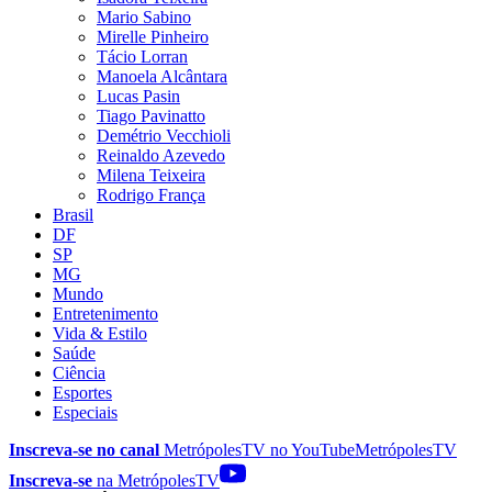
Mario Sabino
Mirelle Pinheiro
Tácio Lorran
Manoela Alcântara
Lucas Pasin
Tiago Pavinatto
Demétrio Vecchioli
Reinaldo Azevedo
Milena Teixeira
Rodrigo França
Brasil
DF
SP
MG
Mundo
Entretenimento
Vida & Estilo
Saúde
Ciência
Esportes
Especiais
Inscreva-se no canal
MetrópolesTV no
YouTube
MetrópolesTV
Inscreva-se
na MetrópolesTV